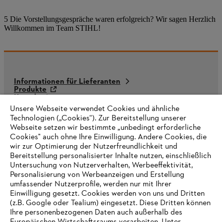
5 Die Vorstellungsgespräche waren erfolgreich? Wir sagen Herzlich
Willkommen im Team STIHL!
Informationen für Lieferanten
Produkte
Kontakt
Karriere
Unsere Webseite verwendet Cookies und ähnliche
Hinweisgebersystem
Technologien („Cookies“). Zur Bereitstellung unserer
Webseite setzen wir bestimmte „unbedingt erforderliche
Cookies" auch ohne Ihre Einwilligung. Andere Cookies, die
wir zur Optimierung der Nutzerfreundlichkeit und
Bereitstellung personalisierter Inhalte nutzen, einschließlich
Untersuchung von Nutzerverhalten, Werbeeffektivität,
Personalisierung von Werbeanzeigen und Erstellung
umfassender Nutzerprofile, werden nur mit Ihrer
Einwilligung gesetzt. Cookies werden von uns und Dritten
(z.B. Google oder Tealium) eingesetzt. Diese Dritten können
Ihre personenbezogenen Daten auch außerhalb des