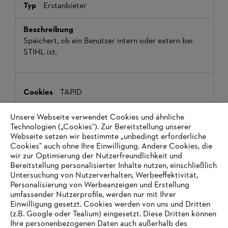
Erstanbieter
Speichert, ob ein Benutzer intern oder extern bei
STIHL ist.
TAPID
tealiumiq.com
Unsere Webseite verwendet Cookies und ähnliche
Technologien („Cookies“). Zur Bereitstellung unserer
Webseite setzen wir bestimmte „unbedingt erforderliche
364 Tage
Cookies" auch ohne Ihre Einwilligung. Andere Cookies, die
wir zur Optimierung der Nutzerfreundlichkeit und
Drittanbieter
Bereitstellung personalisierter Inhalte nutzen, einschließlich
Untersuchung von Nutzerverhalten, Werbeeffektivität,
Personalisierung von Werbeanzeigen und Erstellung
umfassender Nutzerprofile, werden nur mit Ihrer
Tealium EventStream- und AudienceStream-Nutzer
Einwilligung gesetzt. Cookies werden von uns und Dritten
verwenden Tealium Collect, um Daten von ihren
(z.B. Google oder Tealium) eingesetzt. Diese Dritten können
Websites und Anwendungen zur Verarbeitung an die
Ihre personenbezogenen Daten auch außerhalb des