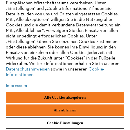
Kundendatenplattform zu senden. Diese
Europäischen Wirtschaftsraums verarbeiten. Unter
„Einstellungen" und „Cookie Informationen“ finden Sie
Datenerfassungsanfragen stützen sich auf das
Details zu den von uns und Dritten eingesetzten Cookies.
ursprüngliche Cookie utag_main_v_id, können aber
Mit „Alle akzeptieren“ willigen Sie in die Nutzung aller
auch ein Drittanbieter-Cookie namens TAPID
Cookies und die damit verbundene Datenverarbeitung ein.
verwenden. In den meisten Fällen ist das TAPID-
Mit „Alle ablehnen“, verweigern Sie den Einsatz von allen
Cookie identisch mit utag_main_v_id und ist für den
nicht unbedingt erforderlichen Cookies. Unter
Besucher und das Tealium-Konto eindeutig. Jedes
„Einstellungen“ können Sie einzelnen Cookies zustimmen
oder diese ablehnen. Sie können Ihre Einwilligung in den
Cookie kann bei der Erfassung von Besucherdaten
Einsatz von einzelnen oder allen Cookies jederzeit mit
als primärer Identifikator verwendet werden.
Wirkung für die Zukunft unter “Cookies“ in der Fußzeile
widerrufen. Weitere Informationen erhalten Sie in unseren
Datenschutzhinweisen
sowie in unsereren
Cookie-
Informationen
.
__Secure-YNID
Impressum
youtube.com
Alle Cookies akzeptieren
179 Tage
Alle ablehnen
Drittanbieter
Cookie-Einstellungen