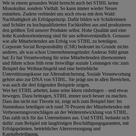
Wie in einem gesunden Wald herrscht auch bei STIHL keine
Monokultur, sondern Vielfalt. So kann immer wieder Neues
entstehen. Zudem verbindet uns noch etwas mit dem Wald:
Nachhaltigkeit als Erfolgsprinzip. Dafür bilden wir Schülerinnen
und Schüler zu hochqualifizierten Fachkräften aus und produzieren
den größten Teil unserer Produkte selbst. Hohe Qualität und eine
hohe Kundenorientierung sind für uns selbstverständlich. Genauso
wie alle Mitarbeitenden am Erfolg von STIHL zu beteiligen.
Corporate Social Responsibility (CSR) bedeutet im Grunde nichts
anderes, als was schon Unternehmensgründer Andreas Stihl getan
hat: Er hat Verantwortung für seine Mitarbeitenden übernommen
und führte schon früh erste freiwillige soziale Leistungen ein: zum
Beispiel das Weihnachtsgeld und eine betriebliche
Unterstützungskasse zur Altersabsicherung. Soziale Verantwortung
gehört also zur DNA von STIHL. Sie prägt uns in allen Bereichen,
was auch die drei folgenden Beispiele zeigen.
Wer bei STIHL arbeitet, kann seine Ideen einbringen – und etwas
bewegen. Dazu beitragen, STIHL immer noch besser zu machen.
Dass das nicht nur Theorie ist, zeigt sich zum Beispiel hier: Im
Stammhaus beteiligen sich rund 70 Prozent der Mitarbeitenden mit
Verbesserungsvorschlägen an der Weiterentwicklung von STIHL.
Das zahlt sich für das Unternehmen aus. Und STIHL bedankt sich
dafür: zum Beispiel mit langfristigen Beschäftigungsgarantien, mit
Erfolgsprämien, betrieblicher Altersversorgung und
Kapitalbeteiligung.