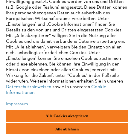
Einwilligung gesetzt. Cookies werden von uns und Dritten
(z.B. Google oder Tealium) eingesetzt. Diese Dritten können
Ihre personenbezogenen Daten auch außerhalb des
Europäischen Wirtschaftsraums verarbeiten. Unter
„Einstellungen" und „Cookie Informationen“ finden Sie
Details zu den von uns und Dritten eingesetzten Cookies.
Mit „Alle akzeptieren“ willigen Sie in die Nutzung aller
Cookies und die damit verbundene Datenverarbeitung ein.
Mit „Alle ablehnen“, verweigern Sie den Einsatz von allen
AUSZEICHNUNGEN
nicht unbedingt erforderlichen Cookies. Unter
„Einstellungen“ können Sie einzelnen Cookies zustimmen
oder diese ablehnen. Sie können Ihre Einwilligung in den
Einsatz von einzelnen oder allen Cookies jederzeit mit
Wirkung für die Zukunft unter “Cookies“ in der Fußzeile
widerrufen. Weitere Informationen erhalten Sie in unseren
Datenschutzhinweisen
sowie in unsereren
Cookie-
Informationen
.
Impressum
Alle Cookies akzeptieren
Impressum
Datenschutz
Cookie Informationen
AGB
ANDREAS STIHL AG & Co. KG ©2022
Alle ablehnen