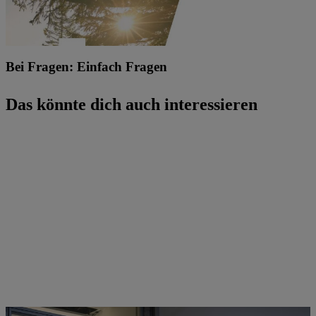
Du hast uns beeindruckt: Dein/e Betreuer/-in ist Feuer und Flamme und schlägt dich am Ende deiner Studierendentätigkeit für das STIHL Talentbindungsprogramm vor.
Bei Fragen: Einfach Fragen
Das könnte dich auch interessieren