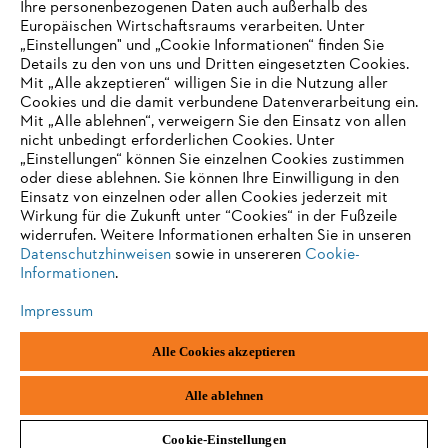
Ihre personenbezogenen Daten auch außerhalb des
AUSZEICHNUNGEN
Europäischen Wirtschaftsraums verarbeiten. Unter
„Einstellungen" und „Cookie Informationen“ finden Sie
Details zu den von uns und Dritten eingesetzten Cookies.
Mit „Alle akzeptieren“ willigen Sie in die Nutzung aller
Cookies und die damit verbundene Datenverarbeitung ein.
Mit „Alle ablehnen“, verweigern Sie den Einsatz von allen
nicht unbedingt erforderlichen Cookies. Unter
„Einstellungen“ können Sie einzelnen Cookies zustimmen
oder diese ablehnen. Sie können Ihre Einwilligung in den
Einsatz von einzelnen oder allen Cookies jederzeit mit
Wirkung für die Zukunft unter “Cookies“ in der Fußzeile
widerrufen. Weitere Informationen erhalten Sie in unseren
Datenschutzhinweisen
sowie in unsereren
Cookie-
Impressum
Datenschutz
Cookie Informationen
AGB
Informationen
.
ANDREAS STIHL AG & Co. KG ©2022
Impressum
Alle Cookies akzeptieren
Alle ablehnen
Cookie-Einstellungen