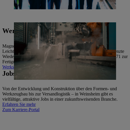
Werkstoff & Verfahren
Magnesium kombiniert innovative Technik mit nachhaltigem
Leichtbau: Geringes Gewicht, hohe Belastbarkeit und unbegrenzte
Wiederverwertbarkeit. Daher nutzen wir den Werkstoff seit 1971 zur
Fertigung vielfältiger Produkte.
Werkstoff & Verfahren
Jobs & Karriere
Von der Entwicklung und Konstruktion über den Formen- und
Werkzeugbau bis zur Versandlogistik – in Weinsheim gibt es
vielfältige, attraktive Jobs in einer zukunftsweisenden Branche.
Erfahren Sie mehr
Zum Karriere-Portal