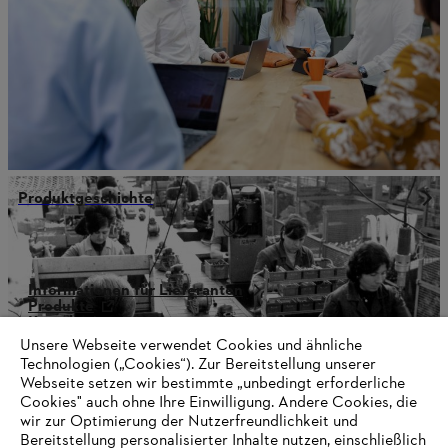
Produktgeschichte
Informationen für Lieferanten
Produkte
Kontakt
Karriere
Unsere Webseite verwendet Cookies und ähnliche
Hinweisgebersystem
Technologien („Cookies“). Zur Bereitstellung unserer
Webseite setzen wir bestimmte „unbedingt erforderliche
Cookies" auch ohne Ihre Einwilligung. Andere Cookies, die
wir zur Optimierung der Nutzerfreundlichkeit und
Bereitstellung personalisierter Inhalte nutzen, einschließlich