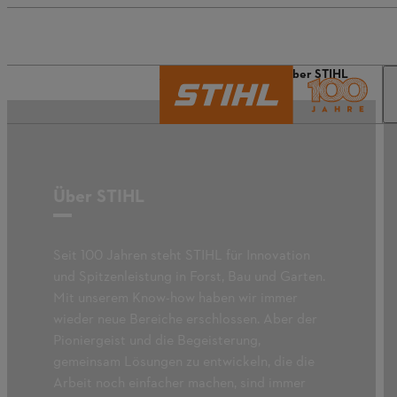
Die Welt von STIHL
Über STIHL
Über STIHL
Seit 100 Jahren steht STIHL für Innovation
und Spitzenleistung in Forst, Bau und Garten.
Mit unserem Know-how haben wir immer
wieder neue Bereiche erschlossen. Aber der
Pioniergeist und die Begeisterung,
gemeinsam Lösungen zu entwickeln, die die
Arbeit noch einfacher machen, sind immer