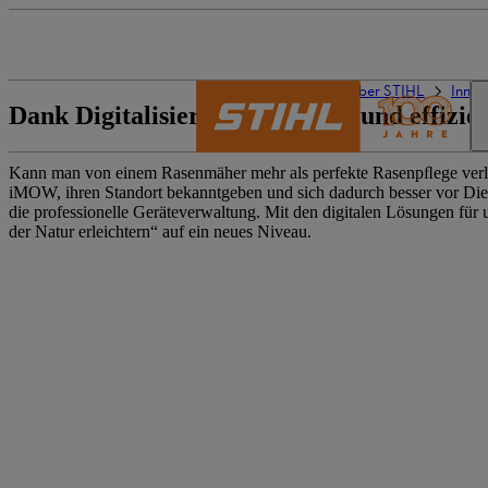
Die Welt von STIHL
Über STIHL
Innov
Dank Digitalisierung einfacher und effizie
Kann man von einem Rasenmäher mehr als perfekte Rasenpﬂege verla
iMOW, ihren Standort bekanntgeben und sich dadurch besser vor Diebs
die professionelle Geräteverwaltung. Mit den digitalen Lösungen für
der Natur erleichtern“ auf ein neues Niveau.