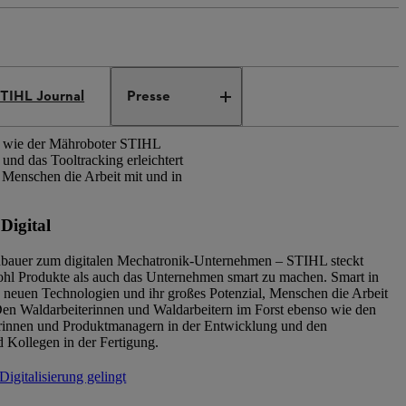
TIHL Journal
Presse
, wie der Mähroboter STIHL
nd das Tooltracking erleichtert
 Menschen die Arbeit mit und in
Digital
auer zum digitalen Mechatronik-Unternehmen – STIHL steckt
ohl Produkte als auch das Unternehmen smart zu machen. Smart in
e neuen Technologien und ihr großes Potenzial, Menschen die Arbeit
 Den Waldarbeiterinnen und Waldarbeitern im Forst ebenso wie den
innen und Produktmanagern in der Entwicklung und den
 Kollegen in der Fertigung.
igitalisierung gelingt