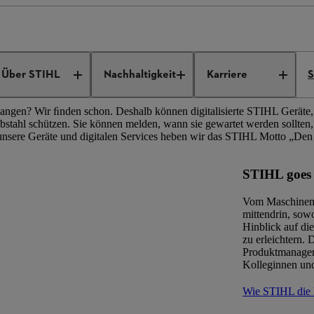
ation
Digitale Lösungen
nter arbeiten
Über STIHL
Nachhaltigkeit
Karriere
S
ngen? Wir ﬁnden schon. Deshalb können digitalisierte STIHL Geräte
tahl schützen. Sie können melden, wann sie gewartet werden sollten, u
 unsere Geräte und digitalen Services heben wir das STIHL Motto „Den
STIHL goes 
Vom Maschinenb
mittendrin, sow
Hinblick auf di
zu erleichtern.
Produktmanager
Kolleginnen und
Wie STIHL die D