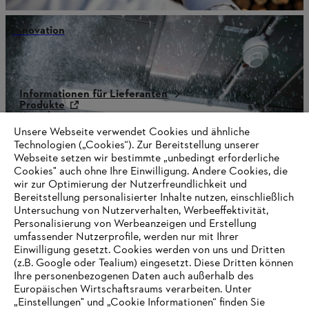
Innovation
Informationen für Lieferanten
Produkte
Kontakt
Karriere
Unsere Webseite verwendet Cookies und ähnliche
Hinweisgebersystem
Technologien („Cookies“). Zur Bereitstellung unserer
Webseite setzen wir bestimmte „unbedingt erforderliche
Cookies" auch ohne Ihre Einwilligung. Andere Cookies, die
wir zur Optimierung der Nutzerfreundlichkeit und
Bereitstellung personalisierter Inhalte nutzen, einschließlich
Untersuchung von Nutzerverhalten, Werbeeffektivität,
Personalisierung von Werbeanzeigen und Erstellung
umfassender Nutzerprofile, werden nur mit Ihrer
Einwilligung gesetzt. Cookies werden von uns und Dritten
(z.B. Google oder Tealium) eingesetzt. Diese Dritten können
Ihre personenbezogenen Daten auch außerhalb des
Europäischen Wirtschaftsraums verarbeiten. Unter
„Einstellungen" und „Cookie Informationen“ finden Sie