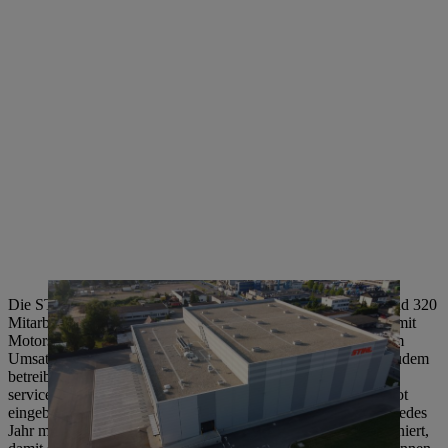
Die STIHL Vertriebszentrale in Dieburg (DE) beliefert mit rund 320
Mitarbeiterinnen und Mitarbeitern den deutschen Fachhandel mit
Motorsägen, Geräten, Zubehör und Ersatzteilen. Gemessen am
Umsatz ist sie die größte STIHL Vertriebszentrale Europas. Zudem
betreibt sie den Online-Shop für den deutschen Markt. Der
servicegebende Fachhandel ist eng in das eCommerce-Angebot
eingebunden. Im STIHL Schulungszentrum Dieburg werden jedes
Jahr mehrere Tausend Fachhändlerinnen und Fachhändler trainiert,