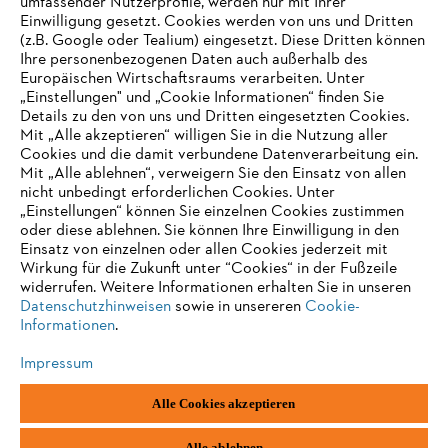
umfassender Nutzerprofile, werden nur mit Ihrer
AUSZEICHNUNGEN
Einwilligung gesetzt. Cookies werden von uns und Dritten
(z.B. Google oder Tealium) eingesetzt. Diese Dritten können
Ihre personenbezogenen Daten auch außerhalb des
Europäischen Wirtschaftsraums verarbeiten. Unter
„Einstellungen" und „Cookie Informationen“ finden Sie
Details zu den von uns und Dritten eingesetzten Cookies.
Mit „Alle akzeptieren“ willigen Sie in die Nutzung aller
Cookies und die damit verbundene Datenverarbeitung ein.
Mit „Alle ablehnen“, verweigern Sie den Einsatz von allen
nicht unbedingt erforderlichen Cookies. Unter
„Einstellungen“ können Sie einzelnen Cookies zustimmen
oder diese ablehnen. Sie können Ihre Einwilligung in den
Einsatz von einzelnen oder allen Cookies jederzeit mit
Impressum
Datenschutz
Cookie Informationen
AGB
Wirkung für die Zukunft unter “Cookies“ in der Fußzeile
widerrufen. Weitere Informationen erhalten Sie in unseren
ANDREAS STIHL AG & Co. KG ©2022
Datenschutzhinweisen
sowie in unsereren
Cookie-
Informationen
.
Impressum
Alle Cookies akzeptieren
Alle ablehnen