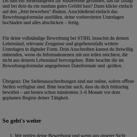
Du hast ein Stellenangebot für Studierende gefunden, das dir zusagt
und bei dem du ein rundum gutes Gefühl hast? Dann klicke einfach
auf den „Jetzt bewerben“-Button. Anschließend einfach das
Bewerbungsformular ausfüllen, deine vorbereiteten Unterlagen
hochladen und alles abschicken – fertig.
Für deine vollständige Bewerbung bei STIHL brauchst du deinen
Lebenslauf, relevante Zeugnisse und gegebenenfalls weitere
Unterlagen in digitaler Form. Dein Anschreiben kannst du freiwillig
mitsenden, wenn du Informationenen mit uns teilen möchtest, die
nicht aus deinem Lebenslauf hervorgehen. Bitte beachte die im
Bewerbungsformular angegebenen Dateiformate und -größen.
Übrigens: Die Stellenausschreibungen sind nur online, sofern oﬀene
Stellen verfügbar sind. Bitte beachte auch, dass du dich frühzeitig
bewirbst – am besten schon mindestens 3–6 Monate vor dem
geplanten Beginn deiner Tätigkeit.
So geht's weiter
Wir prüfen deine Bewerbung und wenn aus unserer Sicht