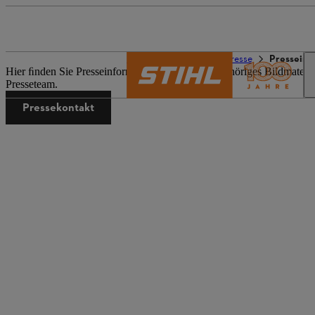
Die Welt von STIHL
Presse
Presseinf
Hier ﬁnden Sie Presseinformationen sowie dazugehöriges Bildmateri
Presseteam.
Pressekontakt