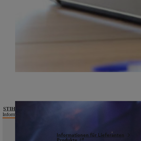
STIHL Timbersports® Series
Informieren Sie sich über die Königsklasse im Sportholzfällen in
Informationen für Lieferanten
Produkte