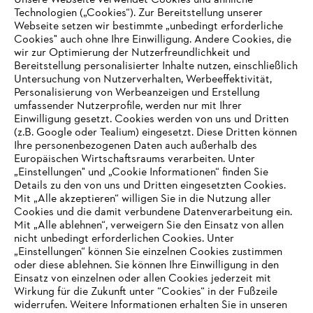
Unsere Webseite verwendet Cookies und ähnliche
Hinweisgebersystem
Technologien („Cookies“). Zur Bereitstellung unserer
Webseite setzen wir bestimmte „unbedingt erforderliche
Cookies" auch ohne Ihre Einwilligung. Andere Cookies, die
wir zur Optimierung der Nutzerfreundlichkeit und
Bereitstellung personalisierter Inhalte nutzen, einschließlich
Untersuchung von Nutzerverhalten, Werbeeffektivität,
Personalisierung von Werbeanzeigen und Erstellung
umfassender Nutzerprofile, werden nur mit Ihrer
Einwilligung gesetzt. Cookies werden von uns und Dritten
(z.B. Google oder Tealium) eingesetzt. Diese Dritten können
Ihre personenbezogenen Daten auch außerhalb des
Europäischen Wirtschaftsraums verarbeiten. Unter
„Einstellungen" und „Cookie Informationen“ finden Sie
Details zu den von uns und Dritten eingesetzten Cookies.
Mit „Alle akzeptieren“ willigen Sie in die Nutzung aller
Cookies und die damit verbundene Datenverarbeitung ein.
Mit „Alle ablehnen“, verweigern Sie den Einsatz von allen
AUSZEICHNUNGEN
nicht unbedingt erforderlichen Cookies. Unter
„Einstellungen“ können Sie einzelnen Cookies zustimmen
oder diese ablehnen. Sie können Ihre Einwilligung in den
Einsatz von einzelnen oder allen Cookies jederzeit mit
Wirkung für die Zukunft unter “Cookies“ in der Fußzeile
widerrufen. Weitere Informationen erhalten Sie in unseren