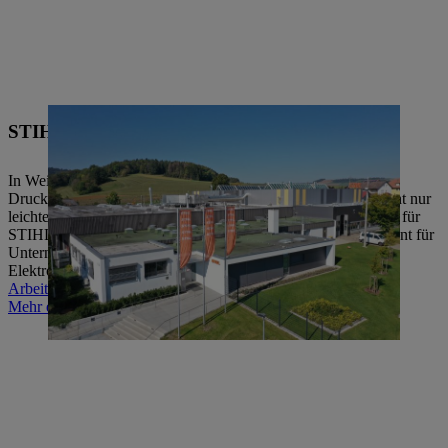
STIHL Werk 4, Weinsheim
In Weinsheim beﬁndet sich eines der modernsten Magnesium-
Druckgusswerke Europas. Das STIHL Werk 4 produziert nicht nur
leichte und qualitativ hochwertige Magnesium-Druckgussteile für
STIHL Motorsägen und Motorgeräte, sondern ist auch Lieferant für
Unternehmen in der Automobil-, Motorrad-, Fahrrad- und
Elektroindustrie sowie für die Medizintechnik.
Arbeiten bei STIHL in Weinsheim
Mehr erfahren zu STIHL Magnesium-Druckguss