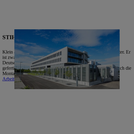
STIHL Werk 3, Wiechs am Randen (Tengen)
Klein aber oho: Der Standort in Tengen hat familiären Charakter. Er
ist zwar bezüglich der Beschäftigtenzahl der kleinste in
Deutschland, aber hier werden viele wichtige Komponenten
gefertigt, wie zum Beispiel Griﬀrohre und Dickichtmesser. Auch die
Montage von Elektrosägen ﬁndet hier statt.
Arbeiten bei STIHL in Tengen