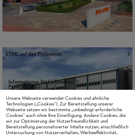
STIHL auf den Philippinen
Informationen für Lieferanten
Produkte
Kontakt
Karriere
Unsere Webseite verwendet Cookies und ähnliche
Hinweisgebersystem
Technologien („Cookies“). Zur Bereitstellung unserer
Webseite setzen wir bestimmte „unbedingt erforderliche
Cookies" auch ohne Ihre Einwilligung. Andere Cookies, die
wir zur Optimierung der Nutzerfreundlichkeit und
Bereitstellung personalisierter Inhalte nutzen, einschließlich
Untersuchung von Nutzerverhalten, Werbeeffektivität,