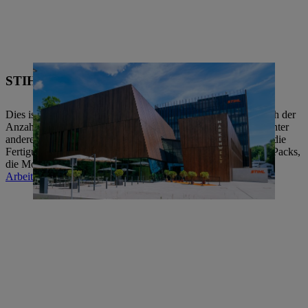
STIHL Werk 2, Waiblingen
Dies ist unser größter Standort in Deutschland, wenn man nach der
Anzahl der Mitarbeiterinnen und Mitarbeiter geht. Hier sind unter
anderem unser modernes Entwicklungszentrum, der Einkauf, die
Fertigung von Kunststoffteilen, Führungsschienen und Akku-Packs,
die Montage und die Produktionslogistik zu Hause.
Arbeiten bei STIHL in Waiblingen