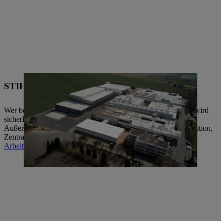
STIHL Werk 6, Waiblingen
Wer bei STIHL eine technische Berufsausbildung absolviert, wird
sicherlich die Lehrwerkstatt in diesem Werk kennenlernen.
Außerdem arbeiten hier unter anderen die Abteilungen Disposition,
Zentrale Managementsysteme und Recht.
Arbeiten bei STIHL in Waiblingen