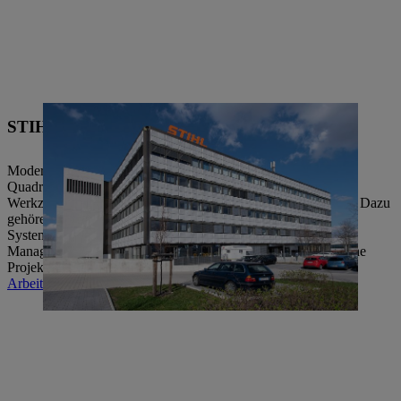
STIHL Werk 9, Rommelshausen
Modern und vielseitig: Auf einer Fläche von rund 10.000
Quadratmetern beherbergt das Werk 9 in Rommelshausen den
Werkzeugbau sowie zahlreiche Bereiche des Personalressorts. Dazu
gehören unter anderem HR Insights, Processes &
Systems, Compensation & Benefits, Change
Management, Employer Branding, New Work und Strategische
Projekte.
Arbeiten bei STIHL in Fellbach