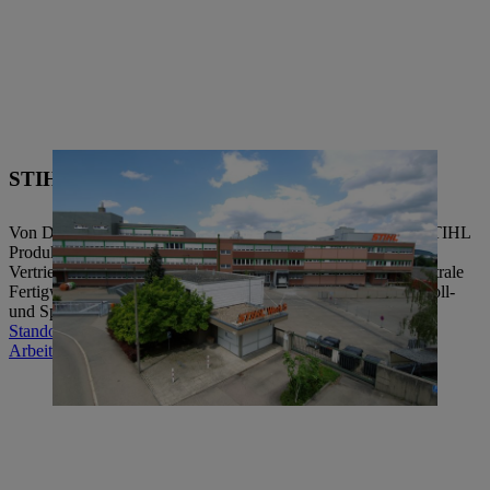
STIHL Werk 7, Ludwigsburg
Von Deutschland in die große, weite Welt. Hier werden die STIHL
Produkte konfektioniert und versendet an unsere
Vertriebsgesellschaften: In Ludwigsburg beﬁndet sich das zentrale
Fertigwarenlager inklusive Verpackungsentwicklung sowie Zoll-
und Speditionswesen.
Standortentwicklung Werk 5
Arbeiten bei STIHL in Ludwigsburg