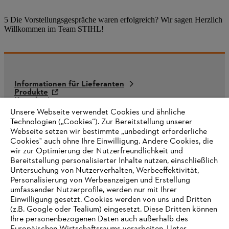
5 Die Vorstellungsgespräche waren erfolgreich? Wir sagen Herzlich
Willkommen im Team STIHL!
Informationen für Lieferanten
Produkte
Kontakt
Karriere
Unsere Webseite verwendet Cookies und ähnliche
Hinweisgebersystem
Technologien („Cookies“). Zur Bereitstellung unserer
Webseite setzen wir bestimmte „unbedingt erforderliche
Cookies" auch ohne Ihre Einwilligung. Andere Cookies, die
wir zur Optimierung der Nutzerfreundlichkeit und
Bereitstellung personalisierter Inhalte nutzen, einschließlich
Untersuchung von Nutzerverhalten, Werbeeffektivität,
Personalisierung von Werbeanzeigen und Erstellung
umfassender Nutzerprofile, werden nur mit Ihrer
Einwilligung gesetzt. Cookies werden von uns und Dritten
(z.B. Google oder Tealium) eingesetzt. Diese Dritten können
Ihre personenbezogenen Daten auch außerhalb des