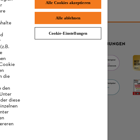
Alle Cookies akzeptieren
ir
hre
Alle ablehnen
nhalte
Cookie-Einstellungen
nd
r
AUSZEICHNUNGEN
(z.B.
re
hen
„Cookie
en
n die
e den
 Unter
oder diese
einzelnen
unter
en
ereren