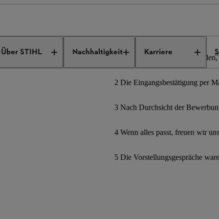
ngebote
Job Details
Über STIHL
Nachhaltigkeit
Karriere
S
1 Bewerbungsformular ausfüllen, 
2 Die Eingangsbestätigung per Mai
3 Nach Durchsicht der Bewerbung
4 Wenn alles passt, freuen wir un
5 Die Vorstellungsgespräche war