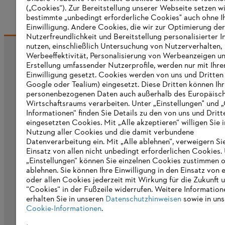
(„Cookies“). Zur Bereitstellung unserer Webseite setzen w
bestimmte „unbedingt erforderliche Cookies" auch ohne I
Einwilligung. Andere Cookies, die wir zur Optimierung der
Nutzerfreundlichkeit und Bereitstellung personalisierter I
nutzen, einschließlich Untersuchung von Nutzerverhalten,
Werbeeffektivität, Personalisierung von Werbeanzeigen u
Informationen für Lieferanten
Erstellung umfassender Nutzerprofile, werden nur mit Ihre
Produkte
Einwilligung gesetzt. Cookies werden von uns und Dritten 
Kontakt
Google oder Tealium) eingesetzt. Diese Dritten können Ih
Karriere
personenbezogenen Daten auch außerhalb des Europäisc
Hinweisgebersystem
Wirtschaftsraums verarbeiten. Unter „Einstellungen" und 
Informationen“ finden Sie Details zu den von uns und Dritt
eingesetzten Cookies. Mit „Alle akzeptieren“ willigen Sie i
Nutzung aller Cookies und die damit verbundene
Datenverarbeitung ein. Mit „Alle ablehnen“, verweigern Si
Einsatz von allen nicht unbedingt erforderlichen Cookies.
„Einstellungen“ können Sie einzelnen Cookies zustimmen 
ablehnen. Sie können Ihre Einwilligung in den Einsatz von 
oder allen Cookies jederzeit mit Wirkung für die Zukunft 
“Cookies“ in der Fußzeile widerrufen. Weitere Information
erhalten Sie in unseren
Datenschutzhinweisen
sowie in uns
Cookie-Informationen
.