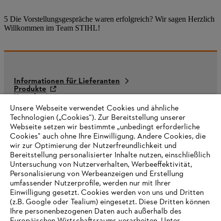
5 Die Vorstellungsgespräche waren erfolgreich? Wir sagen Herzlich
Willkommen im Team STIHL!
Informationen für Lieferanten
Produkte
Kontakt
Karriere
Unsere Webseite verwendet Cookies und ähnliche
Hinweisgebersystem
Technologien („Cookies“). Zur Bereitstellung unserer
Webseite setzen wir bestimmte „unbedingt erforderliche
Cookies" auch ohne Ihre Einwilligung. Andere Cookies, die
wir zur Optimierung der Nutzerfreundlichkeit und
Bereitstellung personalisierter Inhalte nutzen, einschließlich
Untersuchung von Nutzerverhalten, Werbeeffektivität,
Personalisierung von Werbeanzeigen und Erstellung
umfassender Nutzerprofile, werden nur mit Ihrer
Einwilligung gesetzt. Cookies werden von uns und Dritten
(z.B. Google oder Tealium) eingesetzt. Diese Dritten können
Ihre personenbezogenen Daten auch außerhalb des