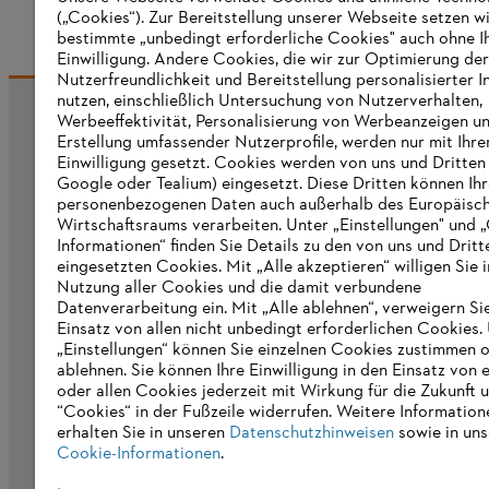
(„Cookies“). Zur Bereitstellung unserer Webseite setzen w
bestimmte „unbedingt erforderliche Cookies" auch ohne I
Einwilligung. Andere Cookies, die wir zur Optimierung der
Nutzerfreundlichkeit und Bereitstellung personalisierter I
nutzen, einschließlich Untersuchung von Nutzerverhalten,
Werbeeffektivität, Personalisierung von Werbeanzeigen u
Informationen für Lieferanten
Erstellung umfassender Nutzerprofile, werden nur mit Ihre
Produkte
Einwilligung gesetzt. Cookies werden von uns und Dritten 
Kontakt
Google oder Tealium) eingesetzt. Diese Dritten können Ih
Karriere
personenbezogenen Daten auch außerhalb des Europäisc
Hinweisgebersystem
Wirtschaftsraums verarbeiten. Unter „Einstellungen" und 
Informationen“ finden Sie Details zu den von uns und Dritt
eingesetzten Cookies. Mit „Alle akzeptieren“ willigen Sie i
Nutzung aller Cookies und die damit verbundene
Datenverarbeitung ein. Mit „Alle ablehnen“, verweigern Si
Einsatz von allen nicht unbedingt erforderlichen Cookies.
„Einstellungen“ können Sie einzelnen Cookies zustimmen 
ablehnen. Sie können Ihre Einwilligung in den Einsatz von 
oder allen Cookies jederzeit mit Wirkung für die Zukunft 
“Cookies“ in der Fußzeile widerrufen. Weitere Information
erhalten Sie in unseren
Datenschutzhinweisen
sowie in uns
Cookie-Informationen
.