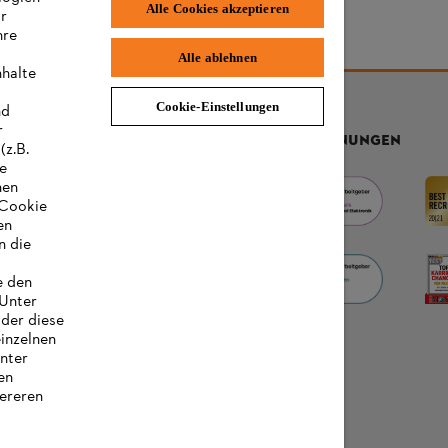
Alle Cookies akzeptieren
ir
hre
Alle ablehnen
nhalte
Cookie-Einstellungen
nd
r
AUSZEICHNUNGEN
(z.B.
re
hen
„Cookie
en
n die
e den
 Unter
oder diese
einzelnen
unter
en
ereren