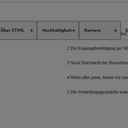
ngebote
Job Details
Über STIHL
Nachhaltigkeit
Karriere
S
1 Bewerbungsformular ausfüllen, 
2 Die Eingangsbestätigung per Mai
3 Nach Durchsicht der Bewerbung
4 Wenn alles passt, freuen wir un
5 Die Vorstellungsgespräche war