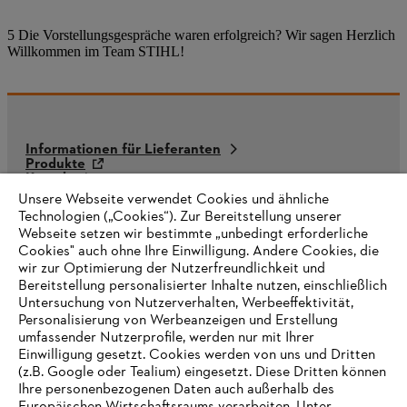
5 Die Vorstellungsgespräche waren erfolgreich? Wir sagen Herzlich
Willkommen im Team STIHL!
Informationen für Lieferanten
Produkte
Kontakt
Karriere
Unsere Webseite verwendet Cookies und ähnliche
Hinweisgebersystem
Technologien („Cookies“). Zur Bereitstellung unserer
Webseite setzen wir bestimmte „unbedingt erforderliche
Cookies" auch ohne Ihre Einwilligung. Andere Cookies, die
wir zur Optimierung der Nutzerfreundlichkeit und
Bereitstellung personalisierter Inhalte nutzen, einschließlich
Untersuchung von Nutzerverhalten, Werbeeffektivität,
Personalisierung von Werbeanzeigen und Erstellung
umfassender Nutzerprofile, werden nur mit Ihrer
Einwilligung gesetzt. Cookies werden von uns und Dritten
(z.B. Google oder Tealium) eingesetzt. Diese Dritten können
Ihre personenbezogenen Daten auch außerhalb des