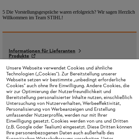
5 Die Vorstellungsgespräche waren erfolgreich? Wir sagen Herzlich
Willkommen im Team STIHL!
Informationen für Lieferanten
Produkte
Kontakt
Karriere
Unsere Webseite verwendet Cookies und ähnliche
Hinweisgebersystem
Technologien („Cookies“). Zur Bereitstellung unserer
Webseite setzen wir bestimmte „unbedingt erforderliche
Cookies" auch ohne Ihre Einwilligung. Andere Cookies, die
wir zur Optimierung der Nutzerfreundlichkeit und
Bereitstellung personalisierter Inhalte nutzen, einschließlich
Untersuchung von Nutzerverhalten, Werbeeffektivität,
Personalisierung von Werbeanzeigen und Erstellung
umfassender Nutzerprofile, werden nur mit Ihrer
Einwilligung gesetzt. Cookies werden von uns und Dritten
(z.B. Google oder Tealium) eingesetzt. Diese Dritten können
Ihre personenbezogenen Daten auch außerhalb des