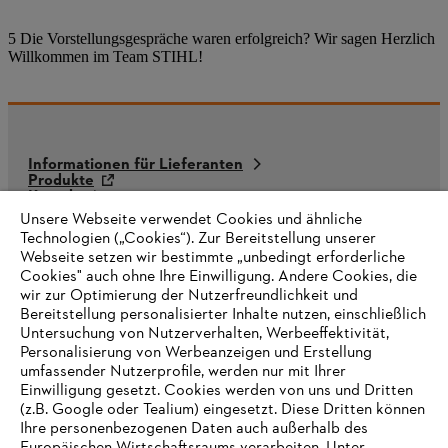
5 Die Vorstellungsgespräche waren erfolgreich? Wir sagen Herzlich
Willkommen im Team STIHL!
Informationen für Lieferanten
Produkte
Kontakt
Karriere
Unsere Webseite verwendet Cookies und ähnliche
Hinweisgebersystem
Technologien („Cookies“). Zur Bereitstellung unserer
Webseite setzen wir bestimmte „unbedingt erforderliche
Cookies" auch ohne Ihre Einwilligung. Andere Cookies, die
wir zur Optimierung der Nutzerfreundlichkeit und
Bereitstellung personalisierter Inhalte nutzen, einschließlich
Untersuchung von Nutzerverhalten, Werbeeffektivität,
Personalisierung von Werbeanzeigen und Erstellung
umfassender Nutzerprofile, werden nur mit Ihrer
Einwilligung gesetzt. Cookies werden von uns und Dritten
(z.B. Google oder Tealium) eingesetzt. Diese Dritten können
Ihre personenbezogenen Daten auch außerhalb des