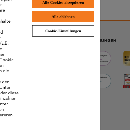
Alle Cookies akzeptieren
ir
hre
Alle ablehnen
nhalte
Cookie-Einstellungen
nd
r
AUSZEICHNUNGEN
(z.B.
re
hen
„Cookie
en
n die
e den
 Unter
oder diese
einzelnen
unter
en
ereren