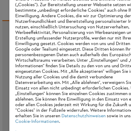
(„Cookies“). Zur Bereitstellung unserer Webseite setzen w
bestimmte „unbedingt erforderliche Cookies" auch ohne I
Einwilligung. Andere Cookies, die wir zur Optimierung der
Nutzerfreundlichkeit und Bereitstellung personalisierter I
nutzen, einschließlich Untersuchung von Nutzerverhalten,
Werbeeffektivität, Personalisierung von Werbeanzeigen u
Informationen für Lieferanten
Erstellung umfassender Nutzerprofile, werden nur mit Ihre
Produkte
Einwilligung gesetzt. Cookies werden von uns und Dritten 
Kontakt
Google oder Tealium) eingesetzt. Diese Dritten können Ih
Karriere
personenbezogenen Daten auch außerhalb des Europäisc
Hinweisgebersystem
Wirtschaftsraums verarbeiten. Unter „Einstellungen" und 
Informationen“ finden Sie Details zu den von uns und Dritt
eingesetzten Cookies. Mit „Alle akzeptieren“ willigen Sie i
Nutzung aller Cookies und die damit verbundene
Datenverarbeitung ein. Mit „Alle ablehnen“, verweigern Si
Einsatz von allen nicht unbedingt erforderlichen Cookies.
„Einstellungen“ können Sie einzelnen Cookies zustimmen 
ablehnen. Sie können Ihre Einwilligung in den Einsatz von 
oder allen Cookies jederzeit mit Wirkung für die Zukunft 
“Cookies“ in der Fußzeile widerrufen. Weitere Information
erhalten Sie in unseren
Datenschutzhinweisen
sowie in uns
Cookie-Informationen
.