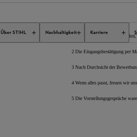
ngebote
Job Details
Über STIHL
Nachhaltigkeit
Karriere
S
1 Bewerbungsformular ausfüllen, 
2 Die Eingangsbestätigung per Mai
3 Nach Durchsicht der Bewerbung
4 Wenn alles passt, freuen wir un
5 Die Vorstellungsgespräche war