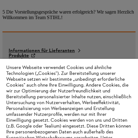
5 Die Vorstellungsgespräche waren erfolgreich? Wir sagen Herzlich
Willkommen im Team STIHL!
Informationen für Lieferanten
Produkte
Kontakt
Karriere
Unsere Webseite verwendet Cookies und ähnliche
Hinweisgebersystem
Technologien („Cookies“). Zur Bereitstellung unserer
Webseite setzen wir bestimmte „unbedingt erforderliche
Cookies" auch ohne Ihre Einwilligung. Andere Cookies, die
wir zur Optimierung der Nutzerfreundlichkeit und
Bereitstellung personalisierter Inhalte nutzen, einschließlich
Untersuchung von Nutzerverhalten, Werbeeffektivität,
Personalisierung von Werbeanzeigen und Erstellung
umfassender Nutzerprofile, werden nur mit Ihrer
Einwilligung gesetzt. Cookies werden von uns und Dritten
(z.B. Google oder Tealium) eingesetzt. Diese Dritten können
Ihre personenbezogenen Daten auch außerhalb des