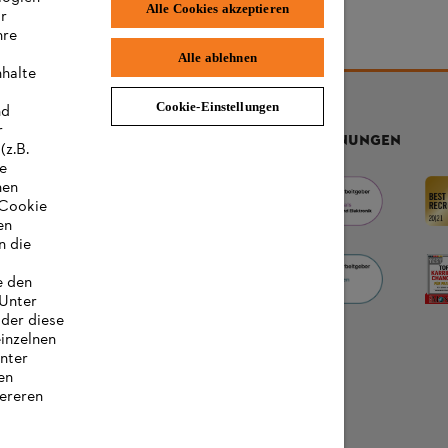
Alle Cookies akzeptieren
ir
hre
Alle ablehnen
nhalte
Cookie-Einstellungen
nd
r
AUSZEICHNUNGEN
(z.B.
re
hen
„Cookie
en
n die
e den
 Unter
oder diese
einzelnen
unter
en
ereren