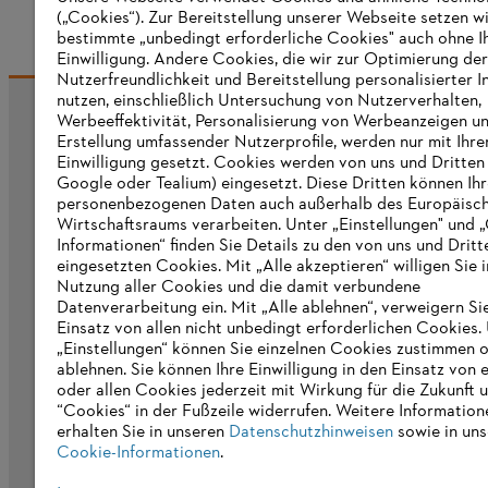
(„Cookies“). Zur Bereitstellung unserer Webseite setzen w
bestimmte „unbedingt erforderliche Cookies" auch ohne I
Einwilligung. Andere Cookies, die wir zur Optimierung der
Nutzerfreundlichkeit und Bereitstellung personalisierter I
nutzen, einschließlich Untersuchung von Nutzerverhalten,
Werbeeffektivität, Personalisierung von Werbeanzeigen u
Informationen für Lieferanten
Erstellung umfassender Nutzerprofile, werden nur mit Ihre
Produkte
Einwilligung gesetzt. Cookies werden von uns und Dritten 
Kontakt
Google oder Tealium) eingesetzt. Diese Dritten können Ih
Karriere
personenbezogenen Daten auch außerhalb des Europäisc
Hinweisgebersystem
Wirtschaftsraums verarbeiten. Unter „Einstellungen" und 
Informationen“ finden Sie Details zu den von uns und Dritt
eingesetzten Cookies. Mit „Alle akzeptieren“ willigen Sie i
Nutzung aller Cookies und die damit verbundene
Datenverarbeitung ein. Mit „Alle ablehnen“, verweigern Si
Einsatz von allen nicht unbedingt erforderlichen Cookies.
„Einstellungen“ können Sie einzelnen Cookies zustimmen 
ablehnen. Sie können Ihre Einwilligung in den Einsatz von 
oder allen Cookies jederzeit mit Wirkung für die Zukunft 
“Cookies“ in der Fußzeile widerrufen. Weitere Information
erhalten Sie in unseren
Datenschutzhinweisen
sowie in uns
Cookie-Informationen
.