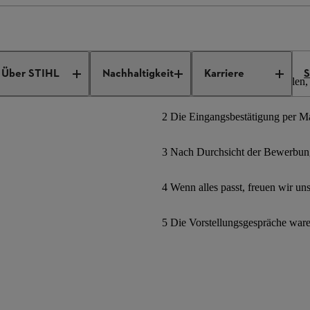
ngebote
Job Details
Über STIHL
Nachhaltigkeit
Karriere
S
1 Bewerbungsformular ausfüllen, 
2 Die Eingangsbestätigung per Mai
3 Nach Durchsicht der Bewerbung
4 Wenn alles passt, freuen wir un
5 Die Vorstellungsgespräche war