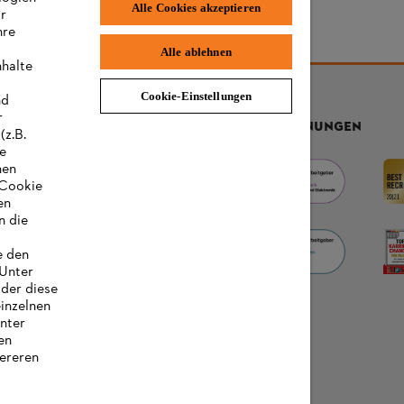
Alle Cookies akzeptieren
ir
hre
Alle ablehnen
nhalte
Cookie-Einstellungen
nd
r
AUSZEICHNUNGEN
(z.B.
re
hen
„Cookie
en
n die
e den
 Unter
oder diese
einzelnen
unter
en
ereren