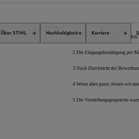
ngebote
Job Details
Über STIHL
Nachhaltigkeit
Karriere
S
1 Bewerbungsformular ausfüllen, 
2 Die Eingangsbestätigung per Mai
3 Nach Durchsicht der Bewerbung
4 Wenn alles passt, freuen wir un
5 Die Vorstellungsgespräche war