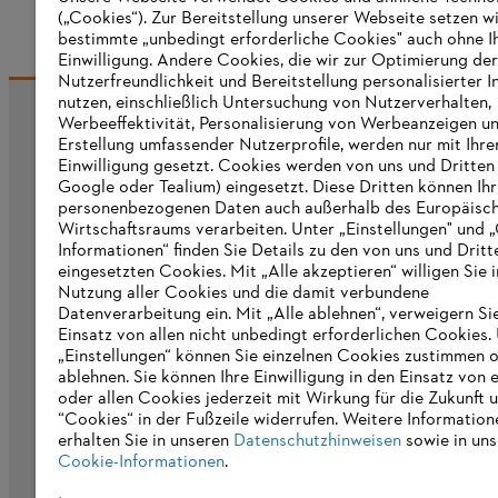
(„Cookies“). Zur Bereitstellung unserer Webseite setzen w
bestimmte „unbedingt erforderliche Cookies" auch ohne I
Einwilligung. Andere Cookies, die wir zur Optimierung der
Nutzerfreundlichkeit und Bereitstellung personalisierter I
nutzen, einschließlich Untersuchung von Nutzerverhalten,
Werbeeffektivität, Personalisierung von Werbeanzeigen u
Informationen für Lieferanten
Erstellung umfassender Nutzerprofile, werden nur mit Ihre
Produkte
Einwilligung gesetzt. Cookies werden von uns und Dritten 
Kontakt
Google oder Tealium) eingesetzt. Diese Dritten können Ih
Karriere
personenbezogenen Daten auch außerhalb des Europäisc
Hinweisgebersystem
Wirtschaftsraums verarbeiten. Unter „Einstellungen" und 
Informationen“ finden Sie Details zu den von uns und Dritt
eingesetzten Cookies. Mit „Alle akzeptieren“ willigen Sie i
Nutzung aller Cookies und die damit verbundene
Datenverarbeitung ein. Mit „Alle ablehnen“, verweigern Si
Einsatz von allen nicht unbedingt erforderlichen Cookies.
„Einstellungen“ können Sie einzelnen Cookies zustimmen 
ablehnen. Sie können Ihre Einwilligung in den Einsatz von 
oder allen Cookies jederzeit mit Wirkung für die Zukunft 
“Cookies“ in der Fußzeile widerrufen. Weitere Information
erhalten Sie in unseren
Datenschutzhinweisen
sowie in uns
Cookie-Informationen
.