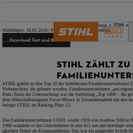
Die Welt von STIHL
Presse
STIHL zäh
Waiblingen, 16.02.2018 | Presseinformation Unternehmen
Download Text und Bilder
STIHL ZÄHLT ZU
FAMILIENUNTE
STIHL gehört zu den Top 10 der beliebtesten Familienunternehmen D
Verbrauchern, die gebeten wurden, Familienunternehmen „aus eigener
Platz. Basis der Untersuchung war die Auflistung „Top 1000 – die 
dem Wirtschaftsmagazin Focus Money in Zusammenarbeit mit den Ins
belegte STIHL im Ranking Platz 12.
Das Familienunternehmen STIHL wurde 1926 von Andreas Stihl in Stut
1960 wandelte er das Unternehmen in eine KG um und beteiligte seine 
gleichen Teilen als Kommanditisten. Das war ein prägender Schritt 