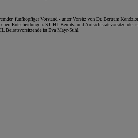
emder, fünfköpfiger Vorstand - unter Vorsitz von Dr. Bertram Kandziora
egischen Entscheidungen. STIHL Beirats- und Aufsichtsratsvorsitzender i
L Beiratsvorsitzende ist Eva Mayr-Stihl.