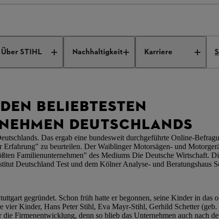
lt zu den beliebtesten Familienunternehmen Deutschlands
Über STIHL
Nachhaltigkeit
Karriere
S
 DEN BELIEBTESTEN
RNEHMEN DEUTSCHLANDS
eutschlands. Das ergab eine bundesweit durchgeführte Online-Befrag
 Erfahrung" zu beurteilen. Der Waiblinger Motorsägen- und Motorgerät
größten Familienunternehmen" des Mediums Die Deutsche Wirtschaft. D
titut Deutschland Test und dem Kölner Analyse- und Beratungshaus S
tgart gegründet. Schon früh hatte er begonnen, seine Kinder in das o
vier Kinder, Hans Peter Stihl, Eva Mayr-Stihl, Gerhild Schetter (geb. S
für die Firmenentwicklung, denn so blieb das Unternehmen auch nach d