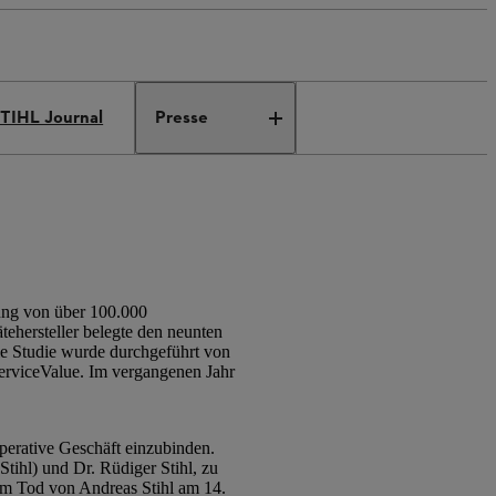
TIHL Journal
Presse
ung von über 100.000
ehersteller belegte den neunten
ie Studie wurde durchgeführt von
erviceValue. Im vergangenen Jahr
perative Geschäft einzubinden.
tihl) und Dr. Rüdiger Stihl, zu
em Tod von Andreas Stihl am 14.