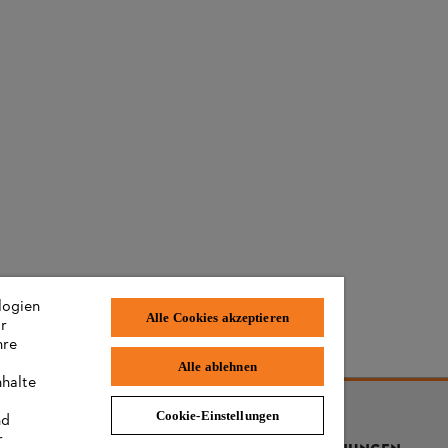
logien
Alle Cookies akzeptieren
ir
hre
Alle ablehnen
nhalte
Cookie-Einstellungen
nd
r