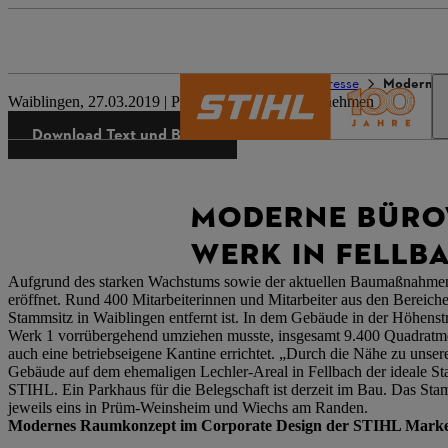
Die Welt von STIHL
Presse
Moderne B
Waiblingen, 27.03.2019 | Presseinformation Unternehmen
Download Text und Bilder
MODERNE BÜROW
WERK IN FELLB
Aufgrund des starken Wachstums sowie der aktuellen Baumaßnahm
eröffnet. Rund 400 Mitarbeiterinnen und Mitarbeiter aus den Bereich
Stammsitz in Waiblingen entfernt ist. In dem Gebäude in der Höhens
Werk 1 vorrübergehend umziehen musste, insgesamt 9.400 Quadratm
auch eine betriebseigene Kantine errichtet. „Durch die Nähe zu unse
Gebäude auf dem ehemaligen Lechler-Areal in Fellbach der ideale Sta
STIHL. Ein Parkhaus für die Belegschaft ist derzeit im Bau. Das St
jeweils eins in Prüm-Weinsheim und Wiechs am Randen.
Modernes Raumkonzept im Corporate Design der STIHL Mark