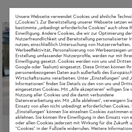
Unsere Webseite verwendet Cookies und ähnliche Techno
(„Cookies“). Zur Bereitstellung unserer Webseite setzen w
bestimmte „unbedingt erforderliche Cookies" auch ohne I
Unternehmensführung und Organisation
Einwilligung. Andere Cookies, die wir zur Optimierung der
Nutzerfreundlichkeit und Bereitstellung personalisierter I
nutzen, einschließlich Untersuchung von Nutzerverhalten,
Werbeeffektivität, Personalisierung von Werbeanzeigen u
Informationen für Lieferanten
Erstellung umfassender Nutzerprofile, werden nur mit Ihre
Produkte
Einwilligung gesetzt. Cookies werden von uns und Dritten 
Kontakt
Google oder Tealium) eingesetzt. Diese Dritten können Ih
Karriere
personenbezogenen Daten auch außerhalb des Europäisc
Hinweisgebersystem
Wirtschaftsraums verarbeiten. Unter „Einstellungen" und 
Informationen“ finden Sie Details zu den von uns und Dritt
eingesetzten Cookies. Mit „Alle akzeptieren“ willigen Sie i
Nutzung aller Cookies und die damit verbundene
Datenverarbeitung ein. Mit „Alle ablehnen“, verweigern Si
Einsatz von allen nicht unbedingt erforderlichen Cookies.
„Einstellungen“ können Sie einzelnen Cookies zustimmen 
ablehnen. Sie können Ihre Einwilligung in den Einsatz von 
oder allen Cookies jederzeit mit Wirkung für die Zukunft 
“Cookies“ in der Fußzeile widerrufen. Weitere Information