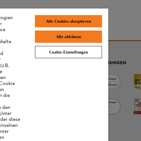
logien
Alle Cookies akzeptieren
ir
hre
Alle ablehnen
nhalte
Cookie-Einstellungen
nd
r
AUSZEICHNUNGEN
(z.B.
re
hen
„Cookie
en
n die
e den
 Unter
oder diese
einzelnen
unter
en