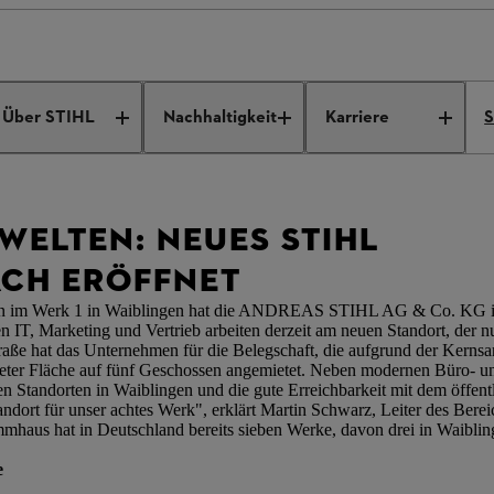
ürowelten: Neues STIHL Werk in Fellbach eröffnet
Über STIHL
Nachhaltigkeit
Karriere
S
ELTEN: NEUES STIHL
ACH ERÖFFNET
en im Werk 1 in Waiblingen hat die ANDREAS STIHL AG & Co. KG in
en IT, Marketing und Vertrieb arbeiten derzeit am neuen Standort, der
traße hat das Unternehmen für die Belegschaft, die aufgrund der Kern
eter Fläche auf fünf Geschossen angemietet. Neben modernen Büro-
ren Standorten in Waiblingen und die gute Erreichbarkeit mit dem öffen
ndort für unser achtes Werk", erklärt Martin Schwarz, Leiter des Ber
ammhaus hat in Deutschland bereits sieben Werke, davon drei in Waibl
e