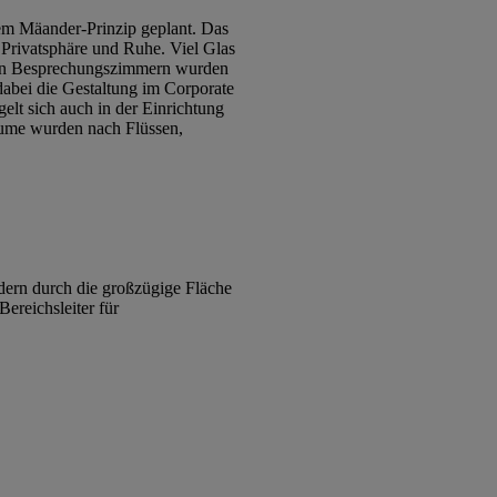
dem Mäander-Prinzip geplant. Das
r Privatsphäre und Ruhe. Viel Glas
hen Besprechungszimmern wurden
dabei die Gestaltung im Corporate
lt sich auch in der Einrichtung
äume wurden nach Flüssen,
dern durch die großzügige Fläche
ereichsleiter für