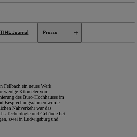
TIHL Journal
Presse
 Fellbach ein neues Werk
 nur wenige Kilometer vom
sanierung des Büro-Hochhauses im
 und Besprechungsräumen wurde
tlichen Nahverkehr war das
eichs Technologie und Gebäude bei
ingen, zwei in Ludwigsburg und