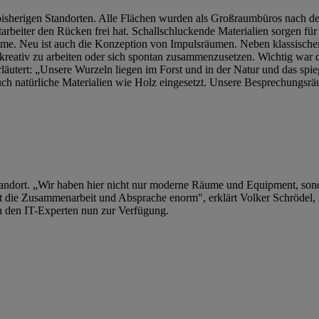
 bisherigen Standorten. Alle Flächen wurden als Großraumbüros nach 
itarbeiter den Rücken frei hat. Schallschluckende Materialien sorgen fü
äume. Neu ist auch die Konzeption von Impulsräumen. Neben klassisc
 kreativ zu arbeiten oder sich spontan zusammenzusetzen. Wichtig war 
tert: „Unsere Wurzeln liegen im Forst und in der Natur und das spiege
uch natürliche Materialien wie Holz eingesetzt. Unsere Besprechungsr
 Standort. „Wir haben hier nicht nur moderne Räume und Equipment, son
t die Zusammenarbeit und Absprache enorm", erklärt Volker Schrödel, B
n den IT-Experten nun zur Verfügung.