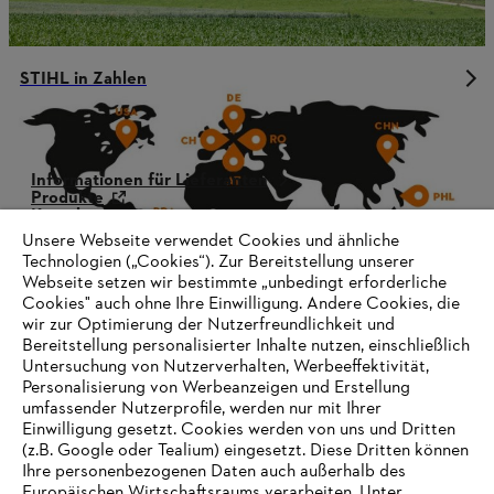
STIHL in Zahlen
Informationen für Lieferanten
Produkte
Kontakt
Karriere
Unsere Webseite verwendet Cookies und ähnliche
Hinweisgebersystem
Technologien („Cookies“). Zur Bereitstellung unserer
Webseite setzen wir bestimmte „unbedingt erforderliche
Cookies" auch ohne Ihre Einwilligung. Andere Cookies, die
wir zur Optimierung der Nutzerfreundlichkeit und
Bereitstellung personalisierter Inhalte nutzen, einschließlich
Untersuchung von Nutzerverhalten, Werbeeffektivität,
Personalisierung von Werbeanzeigen und Erstellung
umfassender Nutzerprofile, werden nur mit Ihrer
Einwilligung gesetzt. Cookies werden von uns und Dritten
(z.B. Google oder Tealium) eingesetzt. Diese Dritten können
Ihre personenbezogenen Daten auch außerhalb des
Europäischen Wirtschaftsraums verarbeiten. Unter