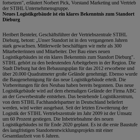
fortsetzen", erläutert Norbert Pick, Vorstand Marketing und Vertrieb
der STIHL Unternehmensgruppe.
Neues Logistikgebäude ist ein klares Bekenntnis zum Standort
Dieburg
Heribert Benteler, Geschäftsführer der Vertriebszentrale STIHL
Dieburg, betont: „Unser Standort ist in den vergangenen Jahren
stark gewachsen. Mittlerweile beschäftigen wir mehr als 300
Mitarbeiterinnen und Mitarbeiter. Der Bau eines neuen
Logistikgebäudes ist ein klares Bekenntnis zum Standort Dieburg".
STIHL gehört zu den bedeutenden Arbeitgebern in der Region. Die
Stadt Dieburg hat den Bebauungsplan für das 2012 erworbene und
über 20.000 Quadratmeter große Gelände genehmigt. Ebenso wurde
die Baugenehmigung für das neue Logistikgebäude erteilt. Die
Vorbereitungen für den Neubau haben bereits begonnen. Das neue
Logistikgebäude wird auf dem ehemaligen Gelände der Firma ABC
an der Gewerbestraße entstehen. Das bestehende Logistikzentrum,
von dem STIHL Fachhandelspartner in Deutschland beliefert
werden, wird weiter ausgebaut. Seit der letzten Erweiterung der
Logistik der STIHL Vertriebszentrale im Jahr 2009 ist der Umsatz
um 60 Prozent gestiegen. Die Inbetriebnahme des neuen
Logistikgebäudes ist für Ende 2020 geplant. Es ist die erste Baustufe
des langfristigen Standortentwicklungsprojekts mit einer
Gesamtlaufzeit von 6 Jahren.