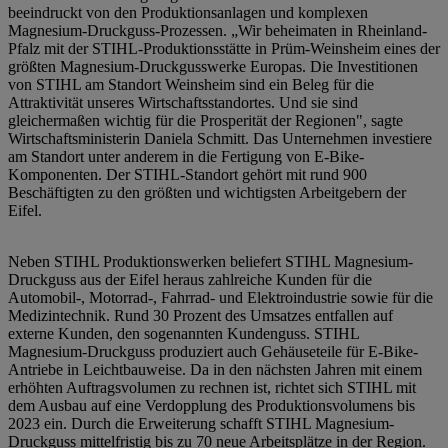
beeindruckt von den Produktionsanlagen und komplexen
Magnesium-Druckguss-Prozessen. „Wir beheimaten in Rheinland-
Pfalz mit der STIHL-Produktionsstätte in Prüm-Weinsheim eines der
größten Magnesium-Druckgusswerke Europas. Die Investitionen
von STIHL am Standort Weinsheim sind ein Beleg für die
Attraktivität unseres Wirtschaftsstandortes. Und sie sind
gleichermaßen wichtig für die Prosperität der Regionen", sagte
Wirtschaftsministerin Daniela Schmitt. Das Unternehmen investiere
am Standort unter anderem in die Fertigung von E-Bike-
Komponenten. Der STIHL-Standort gehört mit rund 900
Beschäftigten zu den größten und wichtigsten Arbeitgebern der
Eifel.
Neben STIHL Produktionswerken beliefert STIHL Magnesium-
Druckguss aus der Eifel heraus zahlreiche Kunden für die
Automobil-, Motorrad-, Fahrrad- und Elektroindustrie sowie für die
Medizintechnik. Rund 30 Prozent des Umsatzes entfallen auf
externe Kunden, den sogenannten Kundenguss. STIHL
Magnesium-Druckguss produziert auch Gehäuseteile für E-Bike-
Antriebe in Leichtbauweise. Da in den nächsten Jahren mit einem
erhöhten Auftragsvolumen zu rechnen ist, richtet sich STIHL mit
dem Ausbau auf eine Verdopplung des Produktionsvolumens bis
2023 ein. Durch die Erweiterung schafft STIHL Magnesium-
Druckguss mittelfristig bis zu 70 neue Arbeitsplätze in der Region.