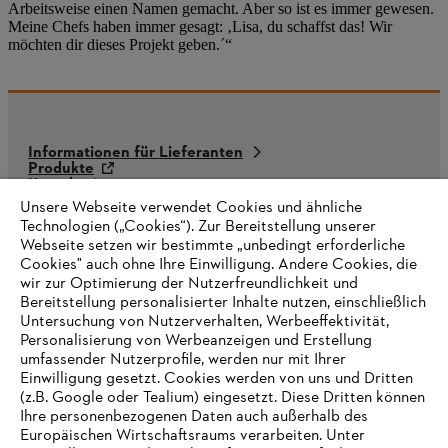
Arbeitsweise einen Namen gemacht. Aber so ist es immer gewesen.
Meine Chefs haben immer gesagt: ‚Lisa, du schaffst das! Wir
möchten dir dieses Projekt geben.´“
Informationen für Lieferanten
Produkte
Kontakt
Karriere
Unsere Webseite verwendet Cookies und ähnliche
Hinweisgebersystem
Technologien („Cookies“). Zur Bereitstellung unserer
Webseite setzen wir bestimmte „unbedingt erforderliche
Cookies" auch ohne Ihre Einwilligung. Andere Cookies, die
wir zur Optimierung der Nutzerfreundlichkeit und
Bereitstellung personalisierter Inhalte nutzen, einschließlich
Untersuchung von Nutzerverhalten, Werbeeffektivität,
Personalisierung von Werbeanzeigen und Erstellung
umfassender Nutzerprofile, werden nur mit Ihrer
Einwilligung gesetzt. Cookies werden von uns und Dritten
(z.B. Google oder Tealium) eingesetzt. Diese Dritten können
Ihre personenbezogenen Daten auch außerhalb des
Europäischen Wirtschaftsraums verarbeiten. Unter