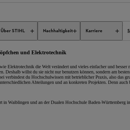
innen
Duales Studium bei STIHL
Duales Studium Elektrotechnik
Über STIHL
Nachhaltigkeit
Karriere
S
ationstechnik
Köpfchen und Elektrotechnik
ie Elektrotechnik die Welt verändert und vieles einfacher und besser m
en. Deshalb willst du sie nicht nur benutzen können, sondern am besten 
bei verbindest du Hochschulwissen mit betrieblicher Praxis, also das
unterschiedlichen Abteilungen und an konkreten Projekten. Denn auc
rt in Waiblingen und an der Dualen Hochschule Baden-Württemberg in 