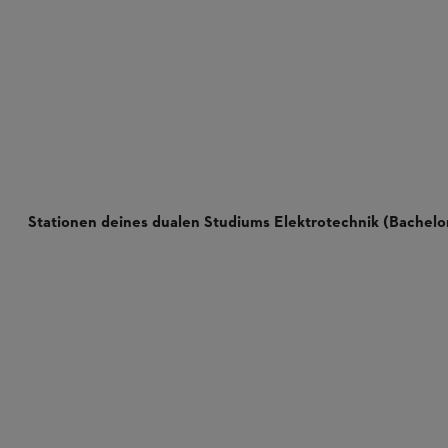
Stationen deines dualen Studiums Elektrotechnik (Bachelor
Theoriephasen:
Praxisphasen:
Bachelorarbeit: