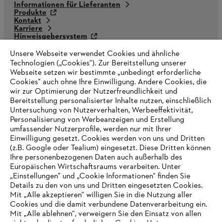
Informationen für Lieferanten
Produkte
Kontakt
Karriere
Hinweisgebersystem
Unsere Webseite verwendet Cookies und ähnliche
Technologien („Cookies“). Zur Bereitstellung unserer
Webseite setzen wir bestimmte „unbedingt erforderliche
Cookies" auch ohne Ihre Einwilligung. Andere Cookies, die
wir zur Optimierung der Nutzerfreundlichkeit und
Bereitstellung personalisierter Inhalte nutzen, einschließlich
Untersuchung von Nutzerverhalten, Werbeeffektivität,
Personalisierung von Werbeanzeigen und Erstellung
umfassender Nutzerprofile, werden nur mit Ihrer
Einwilligung gesetzt. Cookies werden von uns und Dritten
(z.B. Google oder Tealium) eingesetzt. Diese Dritten können
Ihre personenbezogenen Daten auch außerhalb des
Europäischen Wirtschaftsraums verarbeiten. Unter
„Einstellungen" und „Cookie Informationen“ finden Sie
Details zu den von uns und Dritten eingesetzten Cookies.
AUSZEICHNUNGEN
Mit „Alle akzeptieren“ willigen Sie in die Nutzung aller
Cookies und die damit verbundene Datenverarbeitung ein.
Mit „Alle ablehnen“, verweigern Sie den Einsatz von allen