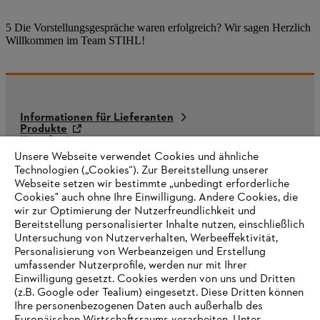
5 Die Vorstellungsgespräche waren erfolgreich? Wir sagen Herzlich
Willkommen im Team STIHL!
Informationen für Lieferanten
Produkte
Kontakt
Karriere
Unsere Webseite verwendet Cookies und ähnliche
Hinweisgebersystem
Technologien („Cookies“). Zur Bereitstellung unserer
Webseite setzen wir bestimmte „unbedingt erforderliche
Cookies" auch ohne Ihre Einwilligung. Andere Cookies, die
wir zur Optimierung der Nutzerfreundlichkeit und
Bereitstellung personalisierter Inhalte nutzen, einschließlich
Untersuchung von Nutzerverhalten, Werbeeffektivität,
Personalisierung von Werbeanzeigen und Erstellung
umfassender Nutzerprofile, werden nur mit Ihrer
Einwilligung gesetzt. Cookies werden von uns und Dritten
(z.B. Google oder Tealium) eingesetzt. Diese Dritten können
Ihre personenbezogenen Daten auch außerhalb des