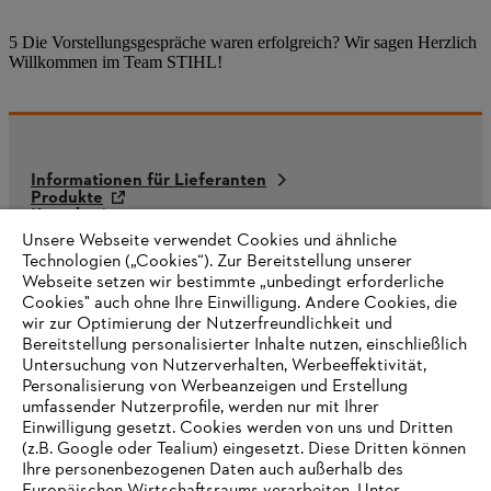
5 Die Vorstellungsgespräche waren erfolgreich? Wir sagen Herzlich
Willkommen im Team STIHL!
Informationen für Lieferanten
Produkte
Kontakt
Karriere
Unsere Webseite verwendet Cookies und ähnliche
Hinweisgebersystem
Technologien („Cookies“). Zur Bereitstellung unserer
Webseite setzen wir bestimmte „unbedingt erforderliche
Cookies" auch ohne Ihre Einwilligung. Andere Cookies, die
wir zur Optimierung der Nutzerfreundlichkeit und
Bereitstellung personalisierter Inhalte nutzen, einschließlich
Untersuchung von Nutzerverhalten, Werbeeffektivität,
Personalisierung von Werbeanzeigen und Erstellung
umfassender Nutzerprofile, werden nur mit Ihrer
Einwilligung gesetzt. Cookies werden von uns und Dritten
(z.B. Google oder Tealium) eingesetzt. Diese Dritten können
Ihre personenbezogenen Daten auch außerhalb des