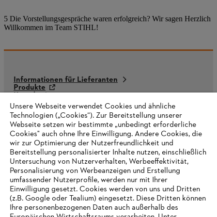
5 Die Vorstellungsgespräche waren erfolgreich? Wir sagen Herzlich
Willkommen im Team STIHL!
Informationen für Lieferanten
Produkte
Kontakt
Karriere
Unsere Webseite verwendet Cookies und ähnliche
Hinweisgebersystem
Technologien („Cookies“). Zur Bereitstellung unserer
Webseite setzen wir bestimmte „unbedingt erforderliche
Cookies" auch ohne Ihre Einwilligung. Andere Cookies, die
wir zur Optimierung der Nutzerfreundlichkeit und
Bereitstellung personalisierter Inhalte nutzen, einschließlich
Untersuchung von Nutzerverhalten, Werbeeffektivität,
Personalisierung von Werbeanzeigen und Erstellung
umfassender Nutzerprofile, werden nur mit Ihrer
Einwilligung gesetzt. Cookies werden von uns und Dritten
(z.B. Google oder Tealium) eingesetzt. Diese Dritten können
Ihre personenbezogenen Daten auch außerhalb des