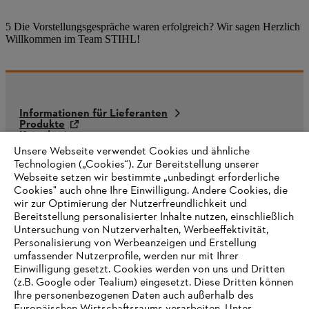
5 Die Vorstellungsgespräche waren erfolgreich? Wir sagen Herzlich
Willkommen im Team STIHL!
Informationen für Lieferanten
Produkte
Kontakt
Karriere
Unsere Webseite verwendet Cookies und ähnliche
Hinweisgebersystem
Technologien („Cookies“). Zur Bereitstellung unserer
Webseite setzen wir bestimmte „unbedingt erforderliche
Cookies" auch ohne Ihre Einwilligung. Andere Cookies, die
wir zur Optimierung der Nutzerfreundlichkeit und
Bereitstellung personalisierter Inhalte nutzen, einschließlich
Untersuchung von Nutzerverhalten, Werbeeffektivität,
Personalisierung von Werbeanzeigen und Erstellung
umfassender Nutzerprofile, werden nur mit Ihrer
Einwilligung gesetzt. Cookies werden von uns und Dritten
(z.B. Google oder Tealium) eingesetzt. Diese Dritten können
Ihre personenbezogenen Daten auch außerhalb des