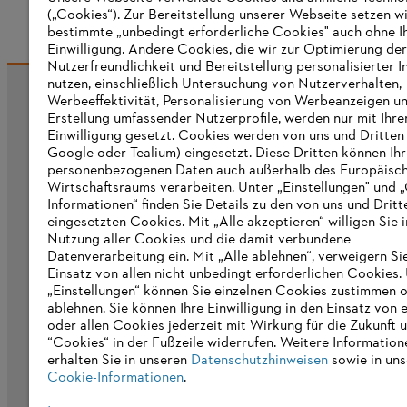
(„Cookies“). Zur Bereitstellung unserer Webseite setzen w
bestimmte „unbedingt erforderliche Cookies" auch ohne I
Einwilligung. Andere Cookies, die wir zur Optimierung der
Nutzerfreundlichkeit und Bereitstellung personalisierter I
nutzen, einschließlich Untersuchung von Nutzerverhalten,
Werbeeffektivität, Personalisierung von Werbeanzeigen u
Informationen für Lieferanten
Erstellung umfassender Nutzerprofile, werden nur mit Ihre
Produkte
Einwilligung gesetzt. Cookies werden von uns und Dritten 
Kontakt
Google oder Tealium) eingesetzt. Diese Dritten können Ih
Karriere
personenbezogenen Daten auch außerhalb des Europäisc
Hinweisgebersystem
Wirtschaftsraums verarbeiten. Unter „Einstellungen" und 
Informationen“ finden Sie Details zu den von uns und Dritt
eingesetzten Cookies. Mit „Alle akzeptieren“ willigen Sie i
Nutzung aller Cookies und die damit verbundene
Datenverarbeitung ein. Mit „Alle ablehnen“, verweigern Si
Einsatz von allen nicht unbedingt erforderlichen Cookies.
„Einstellungen“ können Sie einzelnen Cookies zustimmen 
ablehnen. Sie können Ihre Einwilligung in den Einsatz von 
oder allen Cookies jederzeit mit Wirkung für die Zukunft 
“Cookies“ in der Fußzeile widerrufen. Weitere Information
erhalten Sie in unseren
Datenschutzhinweisen
sowie in uns
Cookie-Informationen
.