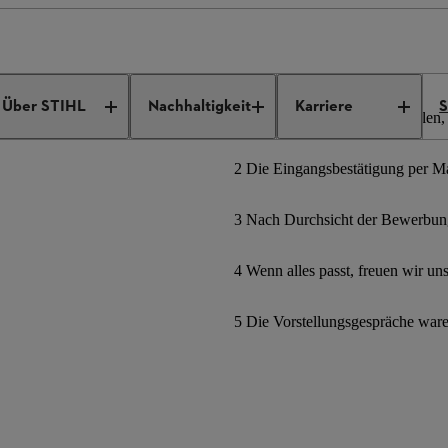
ngebote
Job Details
Über STIHL
Nachhaltigkeit
Karriere
S
1 Bewerbungsformular ausfüllen, 
2 Die Eingangsbestätigung per Mai
3 Nach Durchsicht der Bewerbung
4 Wenn alles passt, freuen wir un
5 Die Vorstellungsgespräche war