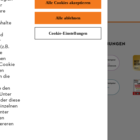
Alle Cookies akzeptieren
ir
hre
Alle ablehnen
nhalte
Cookie-Einstellungen
nd
r
AUSZEICHNUNGEN
(z.B.
re
hen
„Cookie
en
n die
e den
 Unter
oder diese
einzelnen
unter
en
ereren