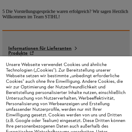
5 Die Vorstellungsgespräche waren erfolgreich? Wir sagen Herzlich
Willkommen im Team STIHL!
Informationen für Lieferanten
Produkte
Kontakt
Karriere
Unsere Webseite verwendet Cookies und ähnliche
Hinweisgebersystem
Technologien („Cookies“). Zur Bereitstellung unserer
Webseite setzen wir bestimmte „unbedingt erforderliche
Cookies" auch ohne Ihre Einwilligung. Andere Cookies, die
wir zur Optimierung der Nutzerfreundlichkeit und
Bereitstellung personalisierter Inhalte nutzen, einschließlich
Untersuchung von Nutzerverhalten, Werbeeffektivität,
Personalisierung von Werbeanzeigen und Erstellung
umfassender Nutzerprofile, werden nur mit Ihrer
Einwilligung gesetzt. Cookies werden von uns und Dritten
(z.B. Google oder Tealium) eingesetzt. Diese Dritten können
Ihre personenbezogenen Daten auch außerhalb des