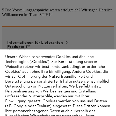
5 Die Vorstellungsgespräche waren erfolgreich? Wir sagen Herzlich
Willkommen im Team STIHL!
Informationen für Lieferanten
Produkte
Kontakt
Karriere
Unsere Webseite verwendet Cookies und ähnliche
Hinweisgebersystem
Technologien („Cookies“). Zur Bereitstellung unserer
Webseite setzen wir bestimmte „unbedingt erforderliche
Cookies" auch ohne Ihre Einwilligung. Andere Cookies, die
wir zur Optimierung der Nutzerfreundlichkeit und
Bereitstellung personalisierter Inhalte nutzen, einschließlich
Untersuchung von Nutzerverhalten, Werbeeffektivität,
Personalisierung von Werbeanzeigen und Erstellung
umfassender Nutzerprofile, werden nur mit Ihrer
Einwilligung gesetzt. Cookies werden von uns und Dritten
(z.B. Google oder Tealium) eingesetzt. Diese Dritten können
Ihre personenbezogenen Daten auch außerhalb des