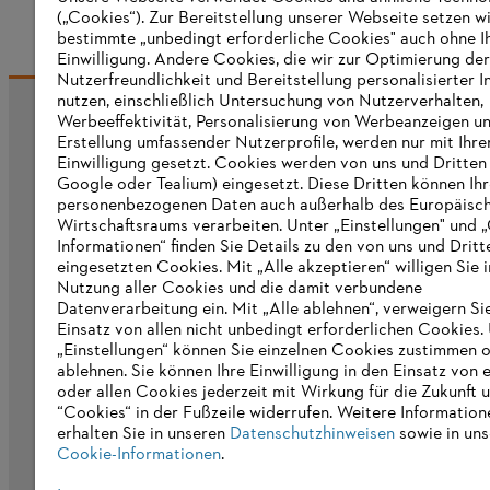
(„Cookies“). Zur Bereitstellung unserer Webseite setzen w
bestimmte „unbedingt erforderliche Cookies" auch ohne I
Einwilligung. Andere Cookies, die wir zur Optimierung der
Nutzerfreundlichkeit und Bereitstellung personalisierter I
nutzen, einschließlich Untersuchung von Nutzerverhalten,
Werbeeffektivität, Personalisierung von Werbeanzeigen u
Informationen für Lieferanten
Erstellung umfassender Nutzerprofile, werden nur mit Ihre
Produkte
Einwilligung gesetzt. Cookies werden von uns und Dritten 
Kontakt
Google oder Tealium) eingesetzt. Diese Dritten können Ih
Karriere
personenbezogenen Daten auch außerhalb des Europäisc
Hinweisgebersystem
Wirtschaftsraums verarbeiten. Unter „Einstellungen" und 
Informationen“ finden Sie Details zu den von uns und Dritt
eingesetzten Cookies. Mit „Alle akzeptieren“ willigen Sie i
Nutzung aller Cookies und die damit verbundene
Datenverarbeitung ein. Mit „Alle ablehnen“, verweigern Si
Einsatz von allen nicht unbedingt erforderlichen Cookies.
„Einstellungen“ können Sie einzelnen Cookies zustimmen 
ablehnen. Sie können Ihre Einwilligung in den Einsatz von 
oder allen Cookies jederzeit mit Wirkung für die Zukunft 
“Cookies“ in der Fußzeile widerrufen. Weitere Information
erhalten Sie in unseren
Datenschutzhinweisen
sowie in uns
Cookie-Informationen
.