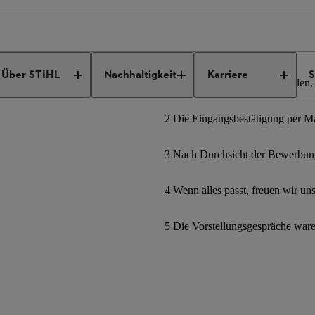
ngebote
Job Details
Über STIHL
Nachhaltigkeit
Karriere
S
1 Bewerbungsformular ausfüllen, 
2 Die Eingangsbestätigung per Mai
3 Nach Durchsicht der Bewerbung
4 Wenn alles passt, freuen wir un
5 Die Vorstellungsgespräche war