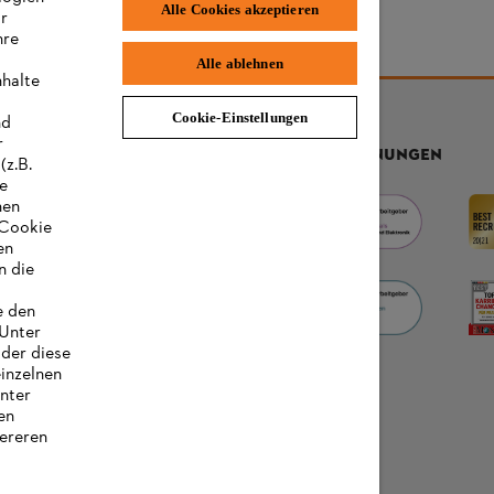
Alle Cookies akzeptieren
ir
hre
Alle ablehnen
nhalte
Cookie-Einstellungen
nd
r
AUSZEICHNUNGEN
(z.B.
re
hen
„Cookie
en
n die
e den
 Unter
oder diese
einzelnen
unter
en
ereren