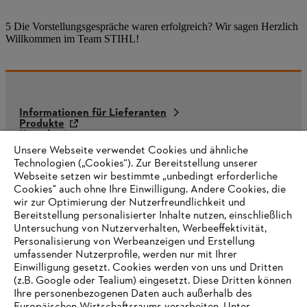
5 Die Vorstellungsgespräche waren erfolgreich? Wir sagen Herzlich
Willkommen im Team STIHL!
Informationen für Lieferanten
Produkte
Kontakt
Karriere
Unsere Webseite verwendet Cookies und ähnliche
Hinweisgebersystem
Technologien („Cookies“). Zur Bereitstellung unserer
Webseite setzen wir bestimmte „unbedingt erforderliche
Cookies" auch ohne Ihre Einwilligung. Andere Cookies, die
wir zur Optimierung der Nutzerfreundlichkeit und
Bereitstellung personalisierter Inhalte nutzen, einschließlich
Untersuchung von Nutzerverhalten, Werbeeffektivität,
Personalisierung von Werbeanzeigen und Erstellung
umfassender Nutzerprofile, werden nur mit Ihrer
Einwilligung gesetzt. Cookies werden von uns und Dritten
(z.B. Google oder Tealium) eingesetzt. Diese Dritten können
Ihre personenbezogenen Daten auch außerhalb des