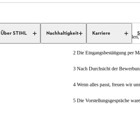
ngebote
Job Details
Über STIHL
Nachhaltigkeit
Karriere
S
1 Bewerbungsformular ausfüllen, 
2 Die Eingangsbestätigung per Mai
3 Nach Durchsicht der Bewerbung
4 Wenn alles passt, freuen wir un
5 Die Vorstellungsgespräche war