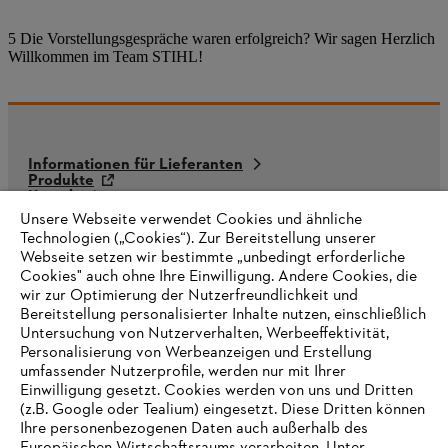
5 Die Vorstellungsgespräche waren erfolgreich? Wir sagen Herzlich
Willkommen im Team STIHL!
Informationen für Lieferanten
Produkte
Kontakt
Karriere
Unsere Webseite verwendet Cookies und ähnliche
Hinweisgebersystem
Technologien („Cookies“). Zur Bereitstellung unserer
Webseite setzen wir bestimmte „unbedingt erforderliche
Cookies" auch ohne Ihre Einwilligung. Andere Cookies, die
wir zur Optimierung der Nutzerfreundlichkeit und
Bereitstellung personalisierter Inhalte nutzen, einschließlich
Untersuchung von Nutzerverhalten, Werbeeffektivität,
Personalisierung von Werbeanzeigen und Erstellung
umfassender Nutzerprofile, werden nur mit Ihrer
Einwilligung gesetzt. Cookies werden von uns und Dritten
(z.B. Google oder Tealium) eingesetzt. Diese Dritten können
Ihre personenbezogenen Daten auch außerhalb des