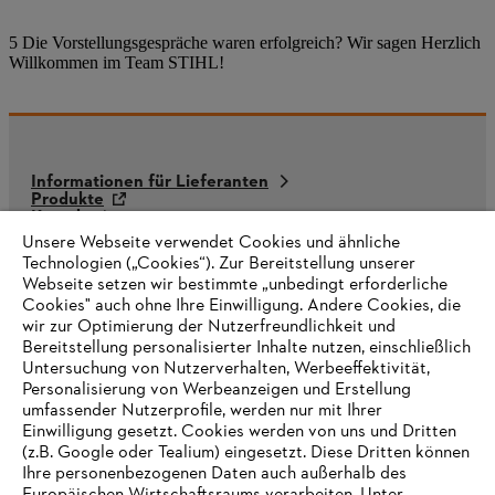
5 Die Vorstellungsgespräche waren erfolgreich? Wir sagen Herzlich
Willkommen im Team STIHL!
Informationen für Lieferanten
Produkte
Kontakt
Karriere
Unsere Webseite verwendet Cookies und ähnliche
Hinweisgebersystem
Technologien („Cookies“). Zur Bereitstellung unserer
Webseite setzen wir bestimmte „unbedingt erforderliche
Cookies" auch ohne Ihre Einwilligung. Andere Cookies, die
wir zur Optimierung der Nutzerfreundlichkeit und
Bereitstellung personalisierter Inhalte nutzen, einschließlich
Untersuchung von Nutzerverhalten, Werbeeffektivität,
Personalisierung von Werbeanzeigen und Erstellung
umfassender Nutzerprofile, werden nur mit Ihrer
Einwilligung gesetzt. Cookies werden von uns und Dritten
(z.B. Google oder Tealium) eingesetzt. Diese Dritten können
Ihre personenbezogenen Daten auch außerhalb des