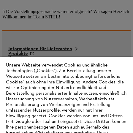
5 Die Vorstellungsgespräche waren erfolgreich? Wir sagen Herzlich
Willkommen im Team STIHL!
Informationen für Lieferanten
Produkte
Kontakt
Karriere
Unsere Webseite verwendet Cookies und ähnliche
Hinweisgebersystem
Technologien („Cookies“). Zur Bereitstellung unserer
Webseite setzen wir bestimmte „unbedingt erforderliche
Cookies" auch ohne Ihre Einwilligung. Andere Cookies, die
wir zur Optimierung der Nutzerfreundlichkeit und
Bereitstellung personalisierter Inhalte nutzen, einschließlich
Untersuchung von Nutzerverhalten, Werbeeffektivität,
Personalisierung von Werbeanzeigen und Erstellung
umfassender Nutzerprofile, werden nur mit Ihrer
Einwilligung gesetzt. Cookies werden von uns und Dritten
(z.B. Google oder Tealium) eingesetzt. Diese Dritten können
Ihre personenbezogenen Daten auch außerhalb des