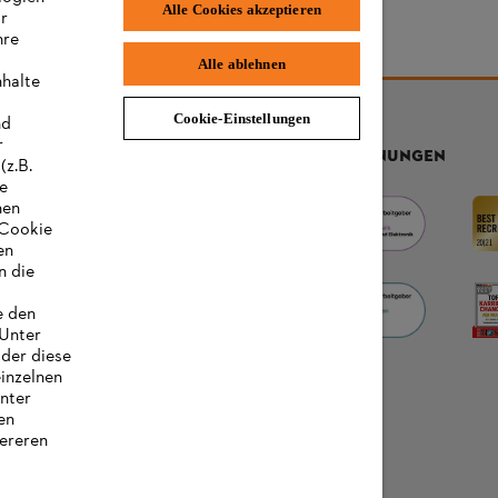
Alle Cookies akzeptieren
ir
hre
Alle ablehnen
nhalte
Cookie-Einstellungen
nd
r
AUSZEICHNUNGEN
(z.B.
re
hen
„Cookie
en
n die
e den
 Unter
oder diese
einzelnen
unter
en
ereren