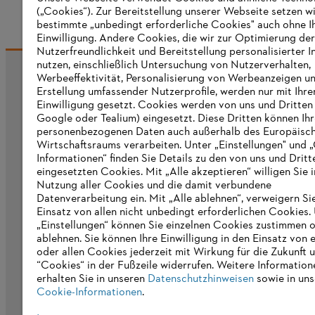
(„Cookies“). Zur Bereitstellung unserer Webseite setzen w
bestimmte „unbedingt erforderliche Cookies" auch ohne I
Einwilligung. Andere Cookies, die wir zur Optimierung der
Nutzerfreundlichkeit und Bereitstellung personalisierter I
nutzen, einschließlich Untersuchung von Nutzerverhalten,
Werbeeffektivität, Personalisierung von Werbeanzeigen u
Informationen für Lieferanten
Erstellung umfassender Nutzerprofile, werden nur mit Ihre
Produkte
Einwilligung gesetzt. Cookies werden von uns und Dritten 
Kontakt
Google oder Tealium) eingesetzt. Diese Dritten können Ih
Karriere
personenbezogenen Daten auch außerhalb des Europäisc
Hinweisgebersystem
Wirtschaftsraums verarbeiten. Unter „Einstellungen" und 
Informationen“ finden Sie Details zu den von uns und Dritt
eingesetzten Cookies. Mit „Alle akzeptieren“ willigen Sie i
Nutzung aller Cookies und die damit verbundene
Datenverarbeitung ein. Mit „Alle ablehnen“, verweigern Si
Einsatz von allen nicht unbedingt erforderlichen Cookies.
„Einstellungen“ können Sie einzelnen Cookies zustimmen 
ablehnen. Sie können Ihre Einwilligung in den Einsatz von 
oder allen Cookies jederzeit mit Wirkung für die Zukunft 
“Cookies“ in der Fußzeile widerrufen. Weitere Information
erhalten Sie in unseren
Datenschutzhinweisen
sowie in uns
Cookie-Informationen
.