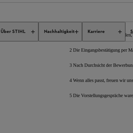
ngebote
Job Details
Über STIHL
Nachhaltigkeit
Karriere
S
1 Bewerbungsformular ausfüllen, 
2 Die Eingangsbestätigung per Mai
3 Nach Durchsicht der Bewerbung
4 Wenn alles passt, freuen wir un
5 Die Vorstellungsgespräche war