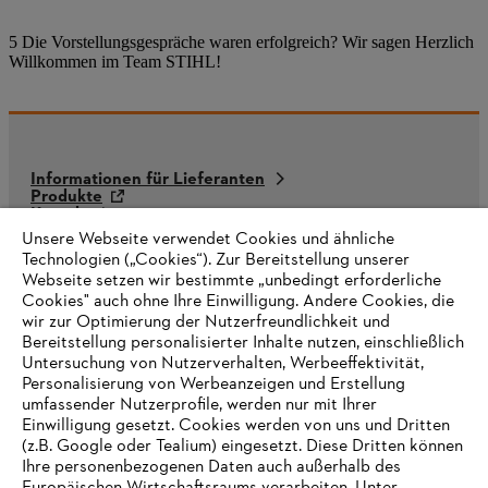
5 Die Vorstellungsgespräche waren erfolgreich? Wir sagen Herzlich
Willkommen im Team STIHL!
Informationen für Lieferanten
Produkte
Kontakt
Karriere
Unsere Webseite verwendet Cookies und ähnliche
Hinweisgebersystem
Technologien („Cookies“). Zur Bereitstellung unserer
Webseite setzen wir bestimmte „unbedingt erforderliche
Cookies" auch ohne Ihre Einwilligung. Andere Cookies, die
wir zur Optimierung der Nutzerfreundlichkeit und
Bereitstellung personalisierter Inhalte nutzen, einschließlich
Untersuchung von Nutzerverhalten, Werbeeffektivität,
Personalisierung von Werbeanzeigen und Erstellung
umfassender Nutzerprofile, werden nur mit Ihrer
Einwilligung gesetzt. Cookies werden von uns und Dritten
(z.B. Google oder Tealium) eingesetzt. Diese Dritten können
Ihre personenbezogenen Daten auch außerhalb des