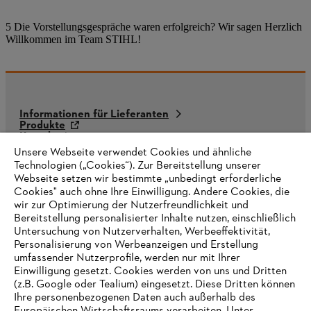
5 Die Vorstellungsgespräche waren erfolgreich? Wir sagen Herzlich
Willkommen im Team STIHL!
Informationen für Lieferanten
Produkte
Kontakt
Karriere
Unsere Webseite verwendet Cookies und ähnliche
Hinweisgebersystem
Technologien („Cookies“). Zur Bereitstellung unserer
Webseite setzen wir bestimmte „unbedingt erforderliche
Cookies" auch ohne Ihre Einwilligung. Andere Cookies, die
wir zur Optimierung der Nutzerfreundlichkeit und
Bereitstellung personalisierter Inhalte nutzen, einschließlich
Untersuchung von Nutzerverhalten, Werbeeffektivität,
Personalisierung von Werbeanzeigen und Erstellung
umfassender Nutzerprofile, werden nur mit Ihrer
Einwilligung gesetzt. Cookies werden von uns und Dritten
(z.B. Google oder Tealium) eingesetzt. Diese Dritten können
Ihre personenbezogenen Daten auch außerhalb des