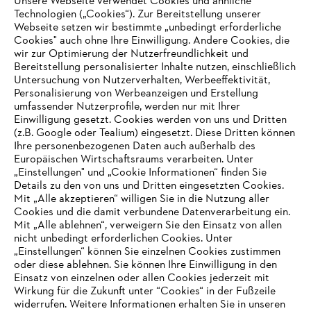
Unsere Webseite verwendet Cookies und ähnliche
Hinweisgebersystem
Technologien („Cookies“). Zur Bereitstellung unserer
Webseite setzen wir bestimmte „unbedingt erforderliche
Cookies" auch ohne Ihre Einwilligung. Andere Cookies, die
wir zur Optimierung der Nutzerfreundlichkeit und
Bereitstellung personalisierter Inhalte nutzen, einschließlich
Untersuchung von Nutzerverhalten, Werbeeffektivität,
Personalisierung von Werbeanzeigen und Erstellung
umfassender Nutzerprofile, werden nur mit Ihrer
Einwilligung gesetzt. Cookies werden von uns und Dritten
(z.B. Google oder Tealium) eingesetzt. Diese Dritten können
Ihre personenbezogenen Daten auch außerhalb des
Europäischen Wirtschaftsraums verarbeiten. Unter
„Einstellungen" und „Cookie Informationen“ finden Sie
Details zu den von uns und Dritten eingesetzten Cookies.
Mit „Alle akzeptieren“ willigen Sie in die Nutzung aller
Cookies und die damit verbundene Datenverarbeitung ein.
Mit „Alle ablehnen“, verweigern Sie den Einsatz von allen
AUSZEICHNUNGEN
nicht unbedingt erforderlichen Cookies. Unter
„Einstellungen“ können Sie einzelnen Cookies zustimmen
oder diese ablehnen. Sie können Ihre Einwilligung in den
Einsatz von einzelnen oder allen Cookies jederzeit mit
Wirkung für die Zukunft unter “Cookies“ in der Fußzeile
widerrufen. Weitere Informationen erhalten Sie in unseren