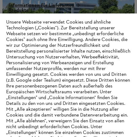
Informationen für Lieferanten
Produkte
Kontakt
Karriere
Unsere Webseite verwendet Cookies und ähnliche
Hinweisgebersystem
Technologien („Cookies“). Zur Bereitstellung unserer
Webseite setzen wir bestimmte „unbedingt erforderliche
Cookies" auch ohne Ihre Einwilligung. Andere Cookies, die
wir zur Optimierung der Nutzerfreundlichkeit und
Bereitstellung personalisierter Inhalte nutzen, einschließlich
Untersuchung von Nutzerverhalten, Werbeeffektivität,
Personalisierung von Werbeanzeigen und Erstellung
umfassender Nutzerprofile, werden nur mit Ihrer
Einwilligung gesetzt. Cookies werden von uns und Dritten
(z.B. Google oder Tealium) eingesetzt. Diese Dritten können
Ihre personenbezogenen Daten auch außerhalb des
Europäischen Wirtschaftsraums verarbeiten. Unter
„Einstellungen" und „Cookie Informationen“ finden Sie
Details zu den von uns und Dritten eingesetzten Cookies.
Mit „Alle akzeptieren“ willigen Sie in die Nutzung aller
Cookies und die damit verbundene Datenverarbeitung ein.
Mit „Alle ablehnen“, verweigern Sie den Einsatz von allen
AUSZEICHNUNGEN
nicht unbedingt erforderlichen Cookies. Unter
„Einstellungen“ können Sie einzelnen Cookies zustimmen