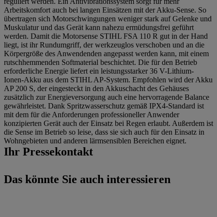
reguliert werden. Ein Antivibrationssystem sorgt für mehr
Arbeitskomfort auch bei langen Einsätzen mit der Akku-Sense. So
übertragen sich Motorschwingungen weniger stark auf Gelenke und
Muskulatur und das Gerät kann nahezu ermüdungsfrei geführt
werden. Damit die Motorsense STIHL FSA 110 R gut in der Hand
liegt, ist ihr Rundumgriff, der werkzeuglos verschoben und an die
Körpergröße des Anwendenden angepasst werden kann, mit einem
rutschhemmenden Softmaterial beschichtet. Die für den Betrieb
erforderliche Energie liefert ein leistungsstarker 36 V-Lithium-
Ionen-Akku aus dem STIHL AP-System. Empfohlen wird der Akku
AP 200 S, der eingesteckt in den Akkuschacht des Gehäuses
zusätzlich zur Energieversorgung auch eine hervorragende Balance
gewährleistet. Dank Spritzwasserschutz gemäß IPX4-Standard ist
mit dem für die Anforderungen professioneller Anwender
konzipierten Gerät auch der Einsatz bei Regen erlaubt. Außerdem ist
die Sense im Betrieb so leise, dass sie sich auch für den Einsatz in
Wohngebieten und anderen lärmsensiblen Bereichen eignet.
Ihr Pressekontakt
Das könnte Sie auch interessieren