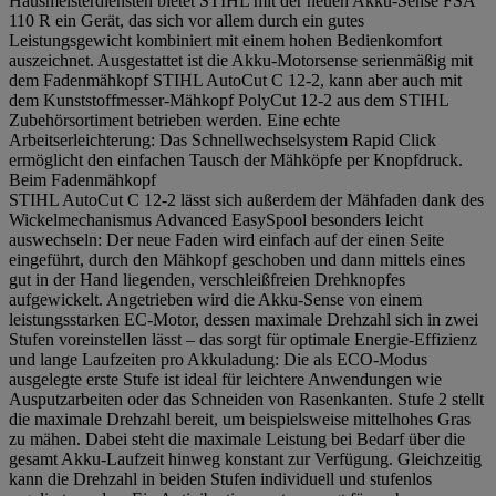
Hausmeisterdiensten bietet STIHL mit der neuen Akku-Sense FSA
110 R ein Gerät, das sich vor allem durch ein gutes
Leistungsgewicht kombiniert mit einem hohen Bedienkomfort
auszeichnet. Ausgestattet ist die Akku-Motorsense serienmäßig mit
dem Fadenmähkopf STIHL AutoCut C 12-2, kann aber auch mit
dem Kunststoffmesser-Mähkopf PolyCut 12-2 aus dem STIHL
Zubehörsortiment betrieben werden. Eine echte
Arbeitserleichterung: Das Schnellwechselsystem Rapid Click
ermöglicht den einfachen Tausch der Mähköpfe per Knopfdruck.
Beim Fadenmähkopf
STIHL AutoCut C 12-2 lässt sich außerdem der Mähfaden dank des
Wickelmechanismus Advanced EasySpool besonders leicht
auswechseln: Der neue Faden wird einfach auf der einen Seite
eingeführt, durch den Mähkopf geschoben und dann mittels eines
gut in der Hand liegenden, verschleißfreien Drehknopfes
aufgewickelt. Angetrieben wird die Akku-Sense von einem
leistungsstarken EC-Motor, dessen maximale Drehzahl sich in zwei
Stufen voreinstellen lässt – das sorgt für optimale Energie-Effizienz
und lange Laufzeiten pro Akkuladung: Die als ECO-Modus
ausgelegte erste Stufe ist ideal für leichtere Anwendungen wie
Ausputzarbeiten oder das Schneiden von Rasenkanten. Stufe 2 stellt
die maximale Drehzahl bereit, um beispielsweise mittelhohes Gras
zu mähen. Dabei steht die maximale Leistung bei Bedarf über die
gesamt Akku-Laufzeit hinweg konstant zur Verfügung. Gleichzeitig
kann die Drehzahl in beiden Stufen individuell und stufenlos