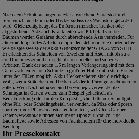
Nach dem Schnitt gelangen wieder ausreichend Sauerstoff und
Sonnenlicht an Baum oder Hecke, sodass das Wachstum gefördert
wird. Gleichzeitig beugt das Entfernen morscher, kranker oder
abgestorbener Äste auch Krankheiten wie Pilzbefall vor, bei
Bäumen werden Gefahren durch abbrechende Äste vermieden. Für
ein ermüdungsfreies Arbeiten empfehlen sich moderne Gartenhelfer
wie beispielsweise der Akku-Gehölzschneider GTA 26 von STIHL:
Er erleichtert das Schneiden von Zweigen und Ästen mit bis zu 8
cm Durchmesser und ermöglicht ein schnelles und sicheres
Arbeiten. Dank der neuen 1,5 m langen Verlängerung sind mit dem
Gehölzschneider auch Schnitte in größerer Höhe mit festem Boden
unter den Füßen möglich. Akku-Heckenscheren sind die richtige
Wahl, wenn Sträucher und Hecken wieder in Form gebracht werden
sollen. Wem Nachhaltigkeit am Herzen liegt, verwendet das
Schnittgut im Garten weiter, zum Beispiel gehäckselt als
Beetabdeckung oder für den Kompost. „Aber bitte nur Schnittgut
ohne Pilz- oder Schädlingsbefall verwenden, da Pilze oder Sporen
sonst gesunde Pflanzen anstecken könnten“, weiß Jens Gärtner.
Unter www.stihl.de finden sich mehr Tipps zur Strauch- und
Baumpflege sowie Adressen von Fachhändlern für eine individuelle
Beratung.
Ihr Pressekontakt