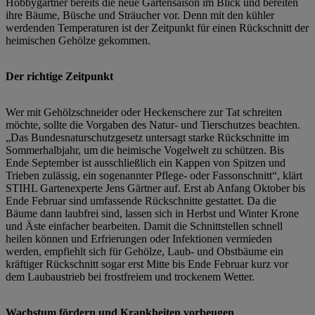
Hobbygärtner bereits die neue Gartensaison im Blick und bereiten
ihre Bäume, Büsche und Sträucher vor. Denn mit den kühler
werdenden Temperaturen ist der Zeitpunkt für einen Rückschnitt der
heimischen Gehölze gekommen.
Der richtige Zeitpunkt
Wer mit Gehölzschneider oder Heckenschere zur Tat schreiten
möchte, sollte die Vorgaben des Natur- und Tierschutzes beachten.
„Das Bundesnaturschutzgesetz untersagt starke Rückschnitte im
Sommerhalbjahr, um die heimische Vogelwelt zu schützen. Bis
Ende September ist ausschließlich ein Kappen von Spitzen und
Trieben zulässig, ein sogenannter Pflege- oder Fassonschnitt“, klärt
STIHL Gartenexperte Jens Gärtner auf. Erst ab Anfang Oktober bis
Ende Februar sind umfassende Rückschnitte gestattet. Da die
Bäume dann laubfrei sind, lassen sich in Herbst und Winter Krone
und Äste einfacher bearbeiten. Damit die Schnittstellen schnell
heilen können und Erfrierungen oder Infektionen vermieden
werden, empfiehlt sich für Gehölze, Laub- und Obstbäume ein
kräftiger Rückschnitt sogar erst Mitte bis Ende Februar kurz vor
dem Laubaustrieb bei frostfreiem und trockenem Wetter.
Wachstum fördern und Krankheiten vorbeugen